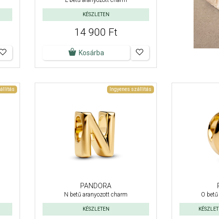
L betű aranyozott charm
KÉSZLETEN
14 900 Ft
Kosárba
állítás
Ingyenes szállítás
PANDORA
N betű aranyozott charm
O betű
KÉSZLETEN
KÉSZLETE