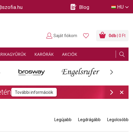
HU
@szofia.hu
Blog
Saját fiókom
0
db
| 0 Ft
ARIKAGYŰRŰK
KARÓRÁK
AKCIÓK
Next
rmációk
Next
Legújabb
Legdrágább
Legolcsóbb