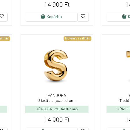
14 900 Ft
1
Kosárba
állítás
Ingyenes szállítás
PANDORA
S betű aranyozott charm
T betű
KÉSZLETEN: Szállítás 3–5 nap
KÉSZLETE
14 900 Ft
1