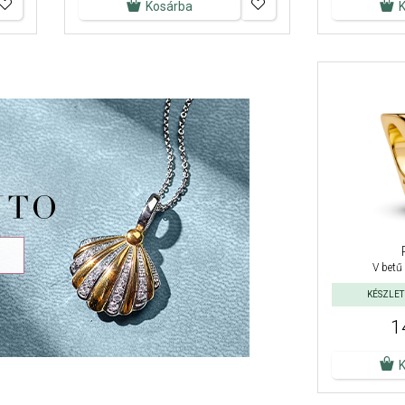
Kosárba
V betű
KÉSZLETE
1