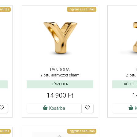
állítás
Ingyenes szállítás
PANDORA
Y betű aranyozott charm
Z betű
KÉSZLETEN
KÉSZLETE
14 900 Ft
1
Kosárba
állítás
Ingyenes szállítás