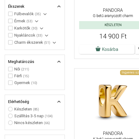
Ékszerek
PANDORA
Fülbevalók
(35)
G betű aranyozott charm
Érmek
(53)
KÉSZLETEN
Karkötők
(30)
14 900 Ft
Nyakláncok
(33)
Charm ékszerek
(51)
Kosárba
Meghatározás
Női
(211)
Ingyenes sz
Férfi
(15)
Gyermek
(10)
Elérhetőség
Készleten
(85)
Szállítás 3-5 nap
(104)
Nincs készleten
(66)
PANDORA