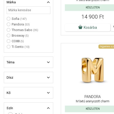
K betű aranyozott charm
Márka
KÉSZLETEN
14 900 Ft
Sofia
(147)
Pandora
(53)
Kosárba
Thomas Sabo
(35)
Brosway
(5)
CO88
(5)
Ti Sento
Ingyenes sz
(10)
Téma
Dísz
Kő
PANDORA
M betű aranyozott charm
Szín
KÉSZLETEN