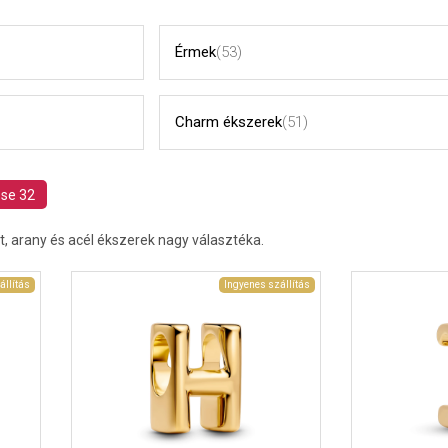
Érmek
(53)
Charm ékszerek
(51)
ése 32
t, arany és acél ékszerek nagy választéka.
állítás
Ingyenes szállítás