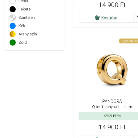
Fehér
14 900 Ft
Fekete
Színtelen
Kosárba
Kék
Arany szín
Ingyenes sz
Zöld
PANDORA
Q betű aranyozott charm
KÉSZLETEN
14 900 Ft