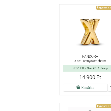
Ingyenes sz
PANDORA
X betű aranyozott charm
KÉSZLETEN: Szállítás 3–5 nap
14 900 Ft
Kosárba
Ingyenes sz