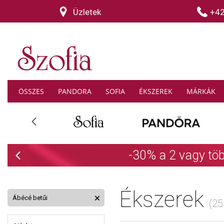
Üzletek
+4
ÖSSZES
PANDORA
SOFIA
ÉKSZEREK
MÁRKÁK
Previous
THOM
Previous
Ékszerek
Ábécé betűi
(25