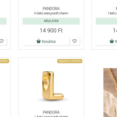
PANDORA
H betű aranyozott charm
I betű
KÉSZLETEN
14 900 Ft
1
Kosárba
állítás
Ingyenes szállítás
PANDORA