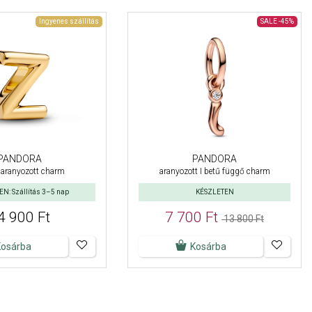
Ingyenes szállítás
SALE
-45%
PANDORA
PANDORA
 aranyozott charm
aranyozott I betű függő charm
N: Szállítás 3–5 nap
KÉSZLETEN
4 900 Ft
7 700 Ft
13 800 Ft
Kosárba
Kosárba