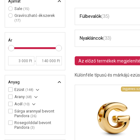
Ajánlat
Sale
(15)
Gravírozható ékszerek
Fülbevalók
(35)
(17)
Nyakláncok
(33)
Ár
-
Az előző termékek megjelenít
Különféle típusú és márkájú ezüs
Anyag
Ingyenes sz
Ezüst
(148)
Arany
(68)
Acél
(10)
Sárga arannyal bevont
Pandora
(26)
Rosegolddal bevont
Pandora
(3)