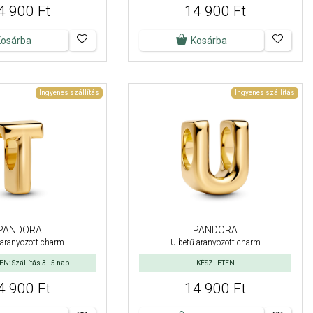
4 900 Ft
14 900 Ft
Kosárba
Kosárba
Ingyenes szállítás
Ingyenes szállítás
PANDORA
PANDORA
 aranyozott charm
U betű aranyozott charm
N: Szállítás 3–5 nap
KÉSZLETEN
4 900 Ft
14 900 Ft