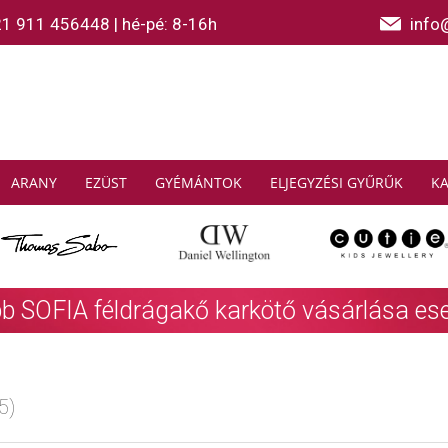
21 911 456448
|
hé-pé: 8-16h
info
ARANY
EZÜST
GYÉMÁNTOK
ELJEGYZÉSI GYŰRŰK
K
AS SABO: Gyűjtsön és spóroljon
További info
5)