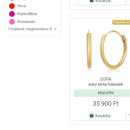
Kosárba
Piros
Rubin/Bíbor
Rózsaszín
Ingyenes sz
Továbbiak megjelenítése 8
SOFIA
arany karika fülbevalók
KÉSZLETEN
35 900 Ft
Kosárba