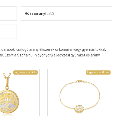
Rózsaarany
(582)
arabok, csillogó arany ékszerek cirkóniával vagy gyémántokkal,
 Ezért a Szofia.hu -n gyönyörű eljegyzési gyűrűket és arany
Ingyenes szállítás
Ingyenes szállítás