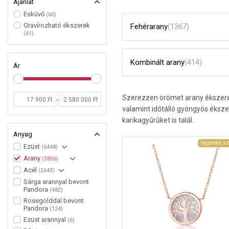
Ajánlat
Esküvő
(60)
Gravírozható ékszerek
Fehérarany
(1367)
(41)
Kombinált arany
(414)
Ár
Szerezzen örömet arany ékszerek
-
valamint időtálló gyöngyös éksz
karikagyűrűket is talál.
Anyag
Ingyenes sz
Ezüst
(6448)
Arany
(3836)
Acél
(2643)
Sárga arannyal bevont
Pandora
(482)
Rosegolddal bevont
Pandora
(124)
Ezüst arannyal
(6)