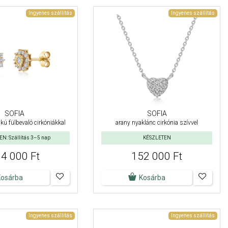
Ingyenes szállítás
Ingyenes szállítás
SOFIA
SOFIA
kú fülbevaló cirkóniákkal
arany nyaklánc cirkónia szívvel
N: Szállítás 3–5 nap
KÉSZLETEN
4 000 Ft
152 000 Ft
Kosárba
Kosárba
Ingyenes szállítás
Ingyenes szállítás