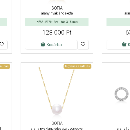
SOFIA
arany nyaklánc életfa
ara
KÉSZLETEN: Szállítás 3–5 nap
128 000 Ft
6
Kosárba
állítás
Ingyenes szállítás
SOFIA
l
arany nyaklánc édesvízi gyönggyel
arany fü