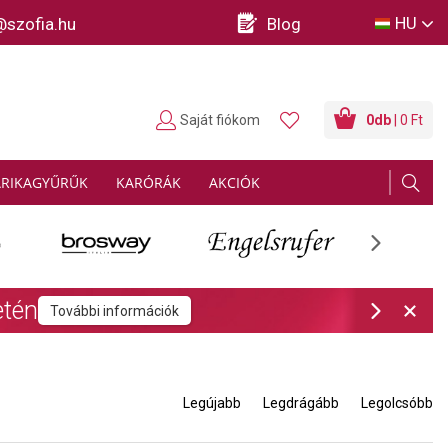
HU
@szofia.hu
Blog
Saját fiókom
0
db
| 0 Ft
ARIKAGYŰRŰK
KARÓRÁK
AKCIÓK
Next
rmációk
Next
Legújabb
Legdrágább
Legolcsóbb