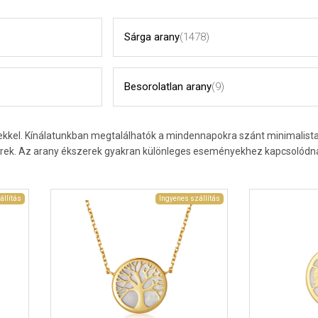
Sárga arany
(1478)
Besorolatlan arany
(9)
kel. Kínálatunkban megtalálhatók a mindennapokra szánt minimalista d
erek. Az arany ékszerek gyakran különleges eseményekhez kapcsolódnak.
állítás
Ingyenes szállítás