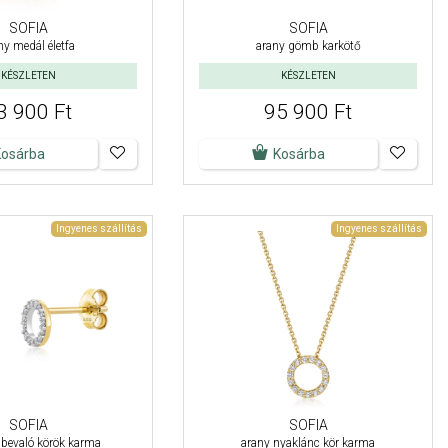
SOFIA
SOFIA
ny medál életfa
arany gömb karkötő
KÉSZLETEN
KÉSZLETEN
3 900 Ft
95 900 Ft
Kosárba
Kosárba
Ingyenes szállítás
Ingyenes szállítás
SOFIA
SOFIA
lbevaló körök karma
arany nyaklánc kör karma