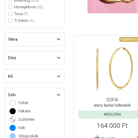
Breuning
(275)
HoneyMoon
(52)
Tous
(7)
Ti Sento
(1)
Téma
Ingyenes sz
Dísz
Kő
Szín
SOFIA
Fehér
arany karika fülbevalók
Fekete
KÉSZLETEN
Színtelen
164 000 Ft
Kék
Világoskék