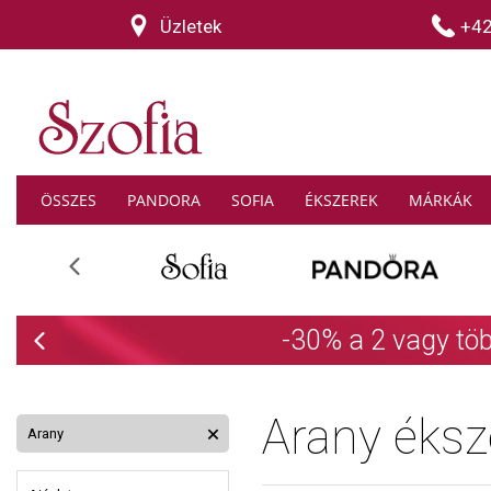
Üzletek
+4
ÖSSZES
PANDORA
SOFIA
ÉKSZEREK
MÁRKÁK
Previous
THOM
Previous
Arany éksz
Arany