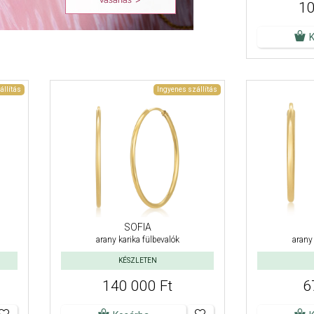
10
állítás
Ingyenes szállítás
SOFIA
arany karika fülbevalók
arany 
KÉSZLETEN
140 000 Ft
6