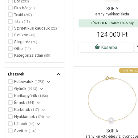
Bőr
(233)
Eko bőr
SOFIA
(25)
arany nyaklánc életfa
Textil
(267)
Titán
(15)
KÉSZLETEN: Szállítás 3–5 nap
Szintetikus kaucsuk
(22)
124 000 Ft
Szilikon
(43)
Sárgaréz
(70)
Kosárba
Other
(11)
Kategorizálatlan
(55)
Ingyenes sz
Ékszerek
Fülbevalók
(1073)
Gyűrűk
(1943)
Karikagyűrűk
(1456)
Érmek
(364)
Karkötők
(117)
Nyakláncok
(174)
Láncok
(62)
Szettek
SOFIA
(102)
arany karkötő édesvízi gyönggye