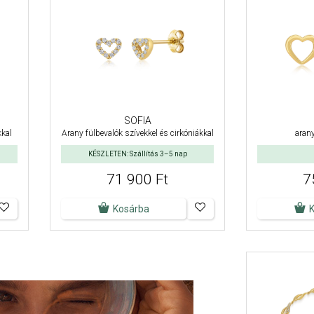
SOFIA
kkal
Arany fülbevalók szívekkel és cirkóniákkal
arany
KÉSZLETEN: Szállítás 3–5 nap
71 900 Ft
7
Kosárba