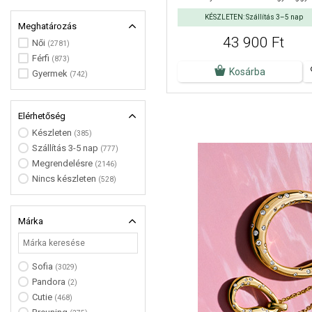
KÉSZLETEN: Szállítás 3–5 nap
Meghatározás
43 900 Ft
Női
(2781)
Férfi
(873)
Kosárba
Gyermek
(742)
Elérhetőség
Készleten
(385)
Szállítás 3-5 nap
(777)
Megrendelésre
(2146)
Nincs készleten
(528)
Márka
Sofia
(3029)
Pandora
(2)
Cutie
(468)