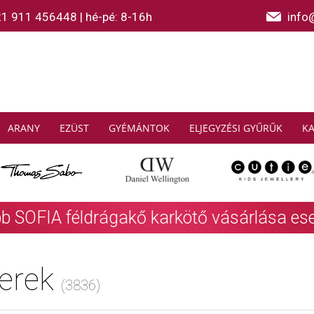
21 911 456448
|
hé-pé: 8-16h
info
ARANY
EZÜST
GYÉMÁNTOK
ELJEGYZÉSI GYŰRŰK
K
AS SABO: Gyűjtsön és spóroljon
További info
erek
(3836)