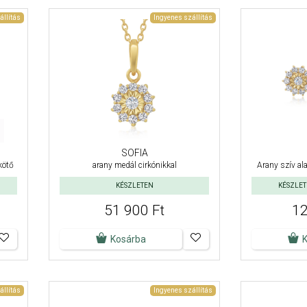
állítás
Ingyenes szállítás
SOFIA
kötő
arany medál cirkónikkal
Arany szív ala
KÉSZLETEN
KÉSZLETE
51 900 Ft
12
Kosárba
állítás
Ingyenes szállítás