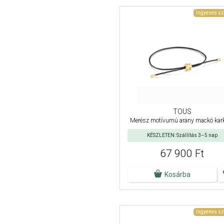
Ingyenes sz
TOUS
Merész motívumú arany mackó kar
KÉSZLETEN: Szállítás 3–5 nap
67 900 Ft
Kosárba
Ingyenes sz