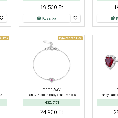
19 500 Ft
1
Kosárba
állítás
Ingyenes szállítás
BROSWAY
tő
Fancy Passion Ruby ezüst karkötő
Fancy Passio
KÉSZLETEN
24 900 Ft
2