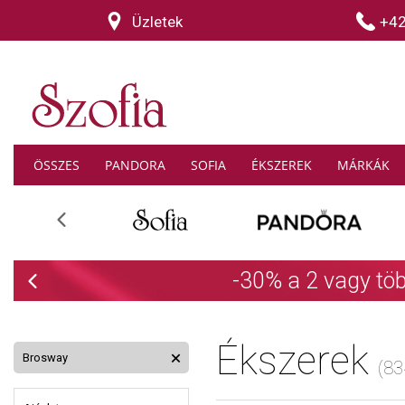
Üzletek
+4
ÖSSZES
PANDORA
SOFIA
ÉKSZEREK
MÁRKÁK
Previous
THOM
Previous
Ékszerek
Brosway
(83