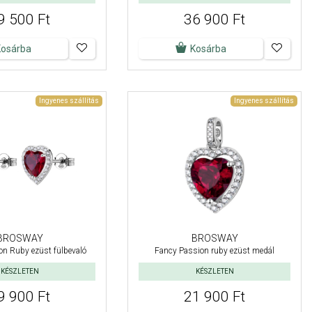
9 500 Ft
36 900 Ft
Kosárba
Kosárba
Ingyenes szállítás
Ingyenes szállítás
BROSWAY
BROSWAY
n Ruby ezüst fülbevaló
Fancy Passion ruby ezüst medál
KÉSZLETEN
KÉSZLETEN
9 900 Ft
21 900 Ft