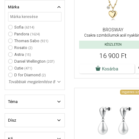
Márka
Sofia
(6314)
BROSWAY
Pandora
(1624)
Csakra szimbólumok acél nyaklá
Thomas Sabo
(921)
KÉSZLETEN
Rosato
(2)
Astra
16 900 Ft
(15)
Daniel Wellington
(207)
Cutie
(471)
Kosárba
D for Diamond
(2)
Továbbiak megjelenítése 8
Ingyenes sz
Téma
Dísz
Kő