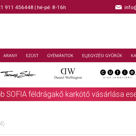
21 911 456448
|
hé-pé: 8-16h
info
ARANY
EZÜST
GYÉMÁNTOK
ELJEGYZÉSI GYŰRŰK
K
AS SABO: Gyűjtsön és spóroljon
További info
4)