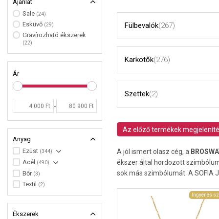
Ajánlat
Sale
(24)
Esküvő
Fülbevalók
(267)
(29)
Gravírozható ékszerek
(22)
Karkötők
(276)
Ár
Szettek
(2)
-
Az előző termékek megjelenít
Anyag
Ezüst
A jól ismert olasz cég, a
BROSW
(344)
ékszer által hordozott szimbólu
Acél
(490)
sok más szimbólumát. A SOFIA J
Bőr
(3)
Textil
(2)
Ingyenes sz
Ékszerek