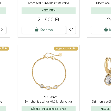
l
Bloom acél fülbevaló kristályokkal
Bloom acél 
KÉSZLETEN
21 900 Ft
2
Kosárba
állítás
Ingyenes szállítás
BROSWAY
kal
Symphonia acél karkötő kristályokkal
Szimfonia acél 
KÉSZLETEN: Szállítás 3–5 nap
KÉSZLETE