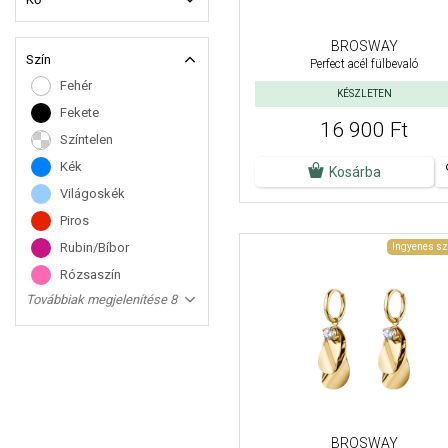
BROSWAY
Szín
Perfect acél fülbevaló
Fehér
KÉSZLETEN
Fekete
16 900 Ft
Színtelen
Kék
Kosárba
Világoskék
Piros
Rubin/Bíbor
Ingyenes sz
Rózsaszín
Továbbiak megjelenítése 8
BROSWAY