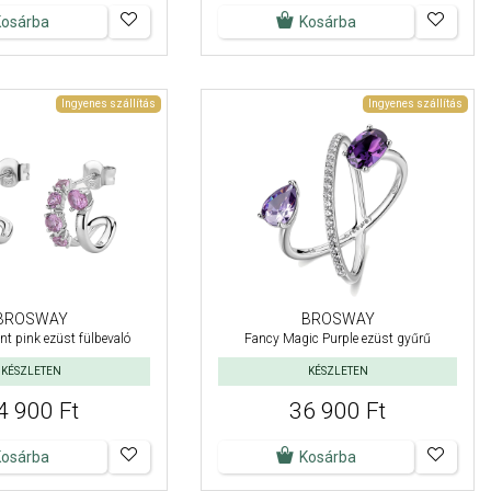
Kosárba
Kosárba
Ingyenes szállítás
Ingyenes szállítás
BROSWAY
BROSWAY
nt pink ezüst fülbevaló
Fancy Magic Purple ezüst gyűrű
KÉSZLETEN
KÉSZLETEN
4 900 Ft
36 900 Ft
Kosárba
Kosárba