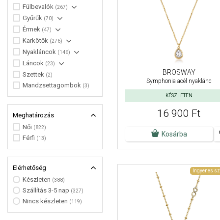
Fülbevalók
(267)
Gyűrűk
(70)
Érmek
(47)
Karkötők
(276)
Nyakláncok
(146)
Láncok
(23)
BROSWAY
Szettek
(2)
Symphonia acél nyaklánc
Mandzsettagombok
(3)
KÉSZLETEN
16 900 Ft
Meghatározás
Női
(822)
Kosárba
Férfi
(13)
Elérhetőség
Ingyenes sz
Készleten
(388)
Szállítás 3-5 nap
(327)
Nincs készleten
(119)