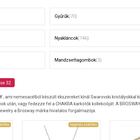
Gyűrűk
(70)
Nyakláncok
(146)
Mandzsettagombok
(3)
ése 32
AY
, ami nemesacélból készült ékszereket kínál Swarovski kristályokkal k
mok után, vagy fedezze fel a CHAKRA karkötők kollekcióját. A BROSWAY
ewelry a Brosway márka hivatalos forgalmazója.
állítás
Ingyenes szállítás