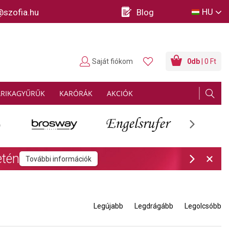
HU
@szofia.hu
Blog
Saját fiókom
0
db
| 0 Ft
ARIKAGYŰRŰK
KARÓRÁK
AKCIÓK
Next
rmációk
Next
Legújabb
Legdrágább
Legolcsóbb