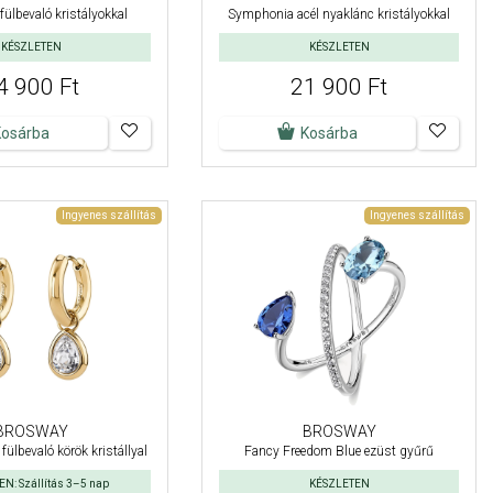
fülbevaló kristályokkal
Symphonia acél nyaklánc kristályokkal
KÉSZLETEN
KÉSZLETEN
4 900 Ft
21 900 Ft
Kosárba
Kosárba
Ingyenes szállítás
Ingyenes szállítás
BROSWAY
BROSWAY
fülbevaló körök kristállyal
Fancy Freedom Blue ezüst gyűrű
N: Szállítás 3–5 nap
KÉSZLETEN