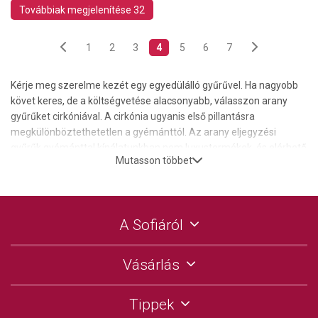
Továbbiak megjelenítése 32
1
2
3
4
5
6
7
Kérje meg szerelme kezét egy egyedülálló gyűrűvel. Ha nagyobb
követ keres, de a költségvetése alacsonyabb, válasszon arany
gyűrűket cirkóniával. A cirkónia ugyanis első pillantásra
megkülönböztethetetlen a gyémánttól. Az arany eljegyzési
gyűrűk gyémánttal kínálatunkban nem luxustermékek, és elérhető
Mutasson többet
áron találhatók. Természetesen, a nagyobb gyémántokkal készült
drágább darabok is megtalálhatók nálunk.
A Sofiáról
Vásárlás
Tippek