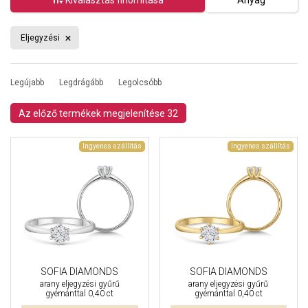
Eljegyzési
Legújabb
Legdrágább
Legolcsóbb
Az előző termékek megjelenítése 32
Ingyenes szállítás
Ingyenes szállítás
SOFIA DIAMONDS
SOFIA DIAMONDS
arany eljegyzési gyűrű
arany eljegyzési gyűrű
gyémánttal 0,40 ct
gyémánttal 0,40 ct