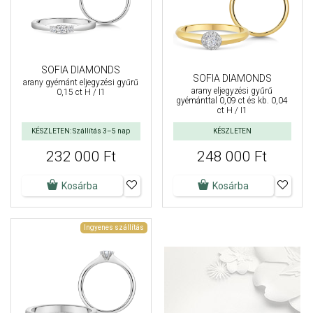
SOFIA DIAMONDS
SOFIA DIAMONDS
arany gyémánt eljegyzési gyűrű
arany eljegyzési gyűrű
0,15 ct H / I1
gyémánttal 0,09 ct és kb. 0,04
ct H / I1
KÉSZLETEN: Szállítás 3–5 nap
KÉSZLETEN
232 000 Ft
248 000 Ft
Kosárba
Kosárba
Ingyenes szállítás