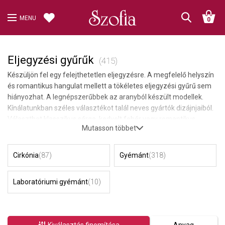
MENU
0
Eljegyzési gyűrűk
(415)
Készüljön fel egy felejthetetlen eljegyzésre. A megfelelő helyszín
és romantikus hangulat mellett a tökéletes eljegyzési gyűrű sem
hiányozhat. A legnépszerűbbek az aranyból készült modellek.
Kínálatunkban széles választékot talál neves gyártók dizájnjaiból.
Választhat klasszikus sárga, kedvelt fehér vagy romantikus
Mutasson többet
rózsaarany gyűrűk közül. Luxus darabokat kínálunk valódi
gyémántokkal, valamint megfizethetőbb változatokat cirkóniával.
Ha megfizethető darabot keres, gyönyörű ezüst eljegyzési
Cirkónia
(87)
Gyémánt
(318)
gyűrűket is kínálunk.
Laboratóriumi gyémánt
(10)
Kiválasztás finomítása
Anyag