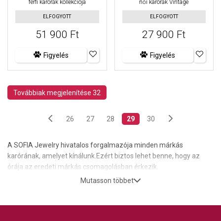
férfi karórák kollekciója
női karórák Vintage
ELFOGYOTT
ELFOGYOTT
51 900 Ft
27 900 Ft
Figyelés
Figyelés
Továbbiak megjelenítése 32
26
27
28
29
30
A SOFIA Jewelry hivatalos forgalmazója minden márkás
karórának, amelyet kínálunk.Ezért biztos lehet benne, hogy az
órája az eredeti márkás csomagolásban érkezik.
Mutasson többet