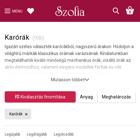
MENU
0
Karórák
(936)
Igazán széles választék karórákból, nagyszerű árakon. Hódoljon a
világhírű márkák klasszikus óráinak varázsának. Kínálatunkban
megtalálhatók kiváló minőségű mechanikus órák, vízálló órák az
aktív életmódhoz, valamint elegáns modellek férfiak és nők
számára. A legkisebbekről sem feledkeztünk meg, így
Mutasson többet
gyermekórák is elérhetők nálunk.
Kiválasztás finomítása
Anyag
Meghatározás
Karórák
Legújabb
Legdrágább
Legolcsóbb