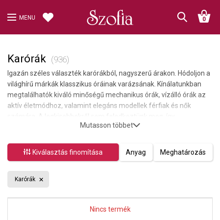
MENU
0
Karórák
(936)
Igazán széles választék karórákból, nagyszerű árakon. Hódoljon a
világhírű márkák klasszikus óráinak varázsának. Kínálatunkban
megtalálhatók kiváló minőségű mechanikus órák, vízálló órák az
aktív életmódhoz, valamint elegáns modellek férfiak és nők
számára. A legkisebbekről sem feledkeztünk meg, így
Mutasson többet
gyermekórák is elérhetők nálunk.
Kiválasztás finomítása
Anyag
Meghatározás
Karórák
Nincs termék