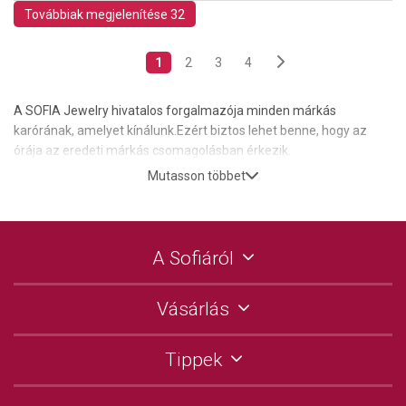
Továbbiak megjelenítése 32
1
2
3
4
A SOFIA Jewelry hivatalos forgalmazója minden márkás
karórának, amelyet kínálunk.Ezért biztos lehet benne, hogy az
órája az eredeti márkás csomagolásban érkezik.
Mutasson többet
A Sofiáról
Vásárlás
Tippek