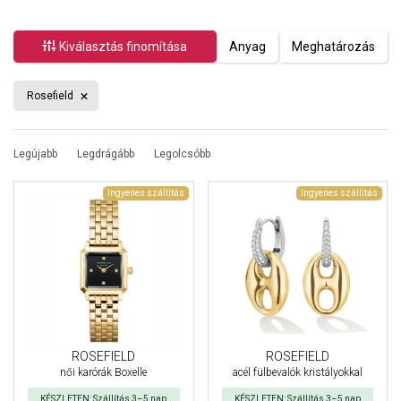
Kiválasztás finomítása
Anyag
Meghatározás
Rosefield
Legújabb
Legdrágább
Legolcsóbb
Ingyenes szállítás
Ingyenes szállítás
ROSEFIELD
ROSEFIELD
női karórák Boxelle
acél fülbevalók kristályokkal
KÉSZLETEN: Szállítás 3–5 nap
KÉSZLETEN: Szállítás 3–5 nap