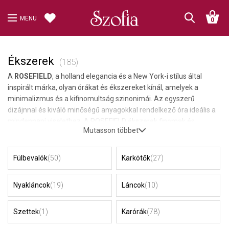
MENU
0
Ékszerek
(185)
A
ROSEFIELD
, a holland elegancia és a New York-i stílus által
inspirált márka, olyan órákat és ékszereket kínál, amelyek a
minimalizmus és a kifinomultság szinonimái. Az egyszerű
dizájnnal és kiváló minőségű anyagokkal rendelkező óra ideális a
mindennapi viselethez. A ROSEFIELD ékszerek finomak és
Mutasson többet
elegánsak, és tökéletesen kiemelik a modern nők személyes
stílusát. Ez a márka tökéletes azok számára, akik a szépséget az
egyszerűségben és a minőségben keresik. A SOFIA Jewelry a
Fülbevalók
(50)
Karkötők
(27)
ROSEFIELD márka hivatalos forgalmazója.
Nyakláncok
(19)
Láncok
(10)
Szettek
(1)
Karórák
(78)