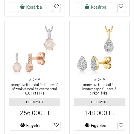
Kosárba
Kosárba
SOFIA
SOFIA
arany szett medál és fülbevaló
arany szett medál és
rózsakvarccal és gyémánttal
könnycsepp fülbevaló
0,01 ct H / I
cirkóniákkal
ELFOGYOTT
ELFOGYOTT
256 000 Ft
148 000 Ft
Figyelés
Figyelés