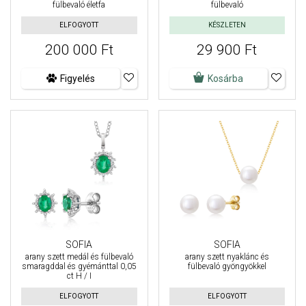
fülbevaló életfa
fülbevaló
ELFOGYOTT
KÉSZLETEN
200 000 Ft
29 900 Ft
Figyelés
Kosárba
SOFIA
SOFIA
arany szett medál és fülbevaló
arany szett nyaklánc és
smaragddal és gyémánttal 0,05
fülbevaló gyöngyökkel
ct H / I
ELFOGYOTT
ELFOGYOTT