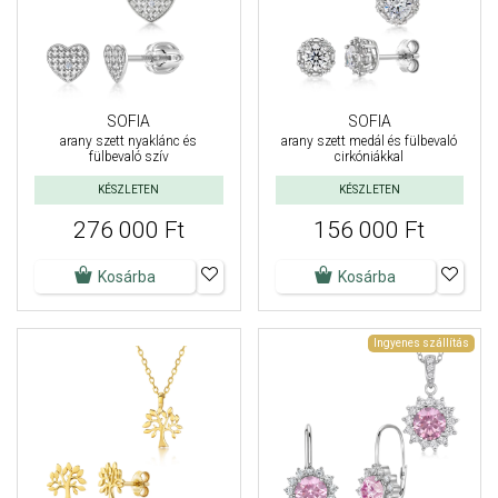
SOFIA
SOFIA
arany szett nyaklánc és
arany szett medál és fülbevaló
fülbevaló szív
cirkóniákkal
KÉSZLETEN
KÉSZLETEN
276 000 Ft
156 000 Ft
Kosárba
Kosárba
Ingyenes szállítás