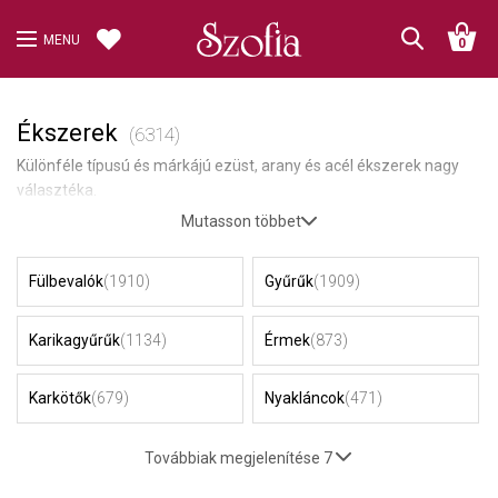
MENU
0
Ékszerek
(6314)
Különféle típusú és márkájú ezüst, arany és acél ékszerek nagy
választéka.
Mutasson többet
Fülbevalók
(1910)
Gyűrűk
(1909)
Karikagyűrűk
(1134)
Érmek
(873)
Karkötők
(679)
Nyakláncok
(471)
Továbbiak megjelenítése 7