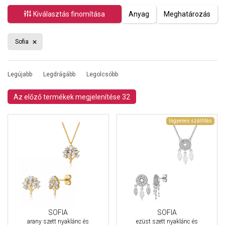
Kiválasztás finomítása
Anyag
Meghatározás
Sofia
Legújabb
Legdrágább
Legolcsóbb
Az előző termékek megjelenítése 32
Ingyenes szállítás
SOFIA
SOFIA
arany szett nyaklánc és
ezüst szett nyaklánc és