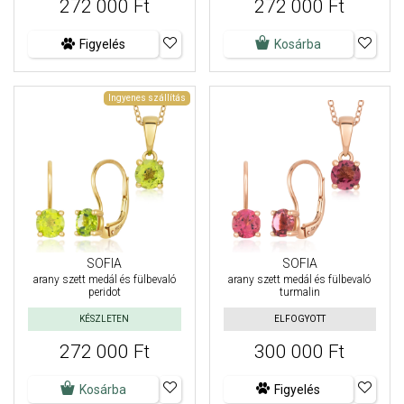
272 000 Ft
272 000 Ft
Figyelés
Kosárba
Ingyenes szállítás
SOFIA
SOFIA
arany szett medál és fülbevaló
arany szett medál és fülbevaló
peridot
turmalin
KÉSZLETEN
ELFOGYOTT
272 000 Ft
300 000 Ft
Kosárba
Figyelés