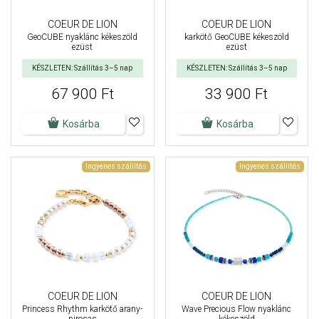
COEUR DE LION
COEUR DE LION
GeoCUBE nyaklánc kékeszöld
karkötő GeoCUBE kékeszöld
ezüst
ezüst
KÉSZLETEN: Szállítás 3–5 nap
KÉSZLETEN: Szállítás 3–5 nap
67 900 Ft
33 900 Ft
Kosárba
Kosárba
Ingyenes szállítás
Ingyenes szállítás
COEUR DE LION
COEUR DE LION
Princess Rhythm karkötő arany-
Wave Precious Flow nyaklánc