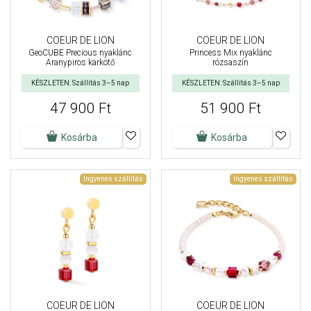
COEUR DE LION
COEUR DE LION
GeoCUBE Precious nyaklánc
Princess Mix nyaklánc
Aranypiros karkötő
rózsaszín
KÉSZLETEN: Szállítás 3–5 nap
KÉSZLETEN: Szállítás 3–5 nap
47 900 Ft
51 900 Ft
Kosárba
Kosárba
Ingyenes szállítás
Ingyenes szállítás
COEUR DE LION
COEUR DE LION