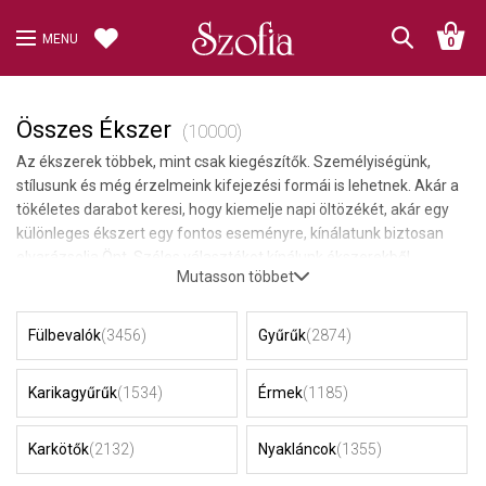
MENU
0
Összes Ékszer
(10000)
Az ékszerek többek, mint csak kiegészítők. Személyiségünk,
stílusunk és még érzelmeink kifejezési formái is lehetnek. Akár a
tökéletes darabot keresi, hogy kiemelje napi öltözékét, akár egy
különleges ékszert egy fontos eseményre, kínálatunk biztosan
elvarázsolja Önt. Széles választékot kínálunk ékszerekből,
Mutasson többet
beleértve a gyűrűket, fülbevalókat, nyakláncokat, karkötőket és
szetteket. Mindegyiket a részletekre és a minőségre való
odafigyeléssel készítettük, hogy hosszantartó eleganciát és stílust
Fülbevalók
(3456)
Gyűrűk
(2874)
biztosítsunk Önnek. Merüljön el az ékszerek világában és fedezze
fel azokat a darabokat, amelyek inspirálják, elvarázsolják és
Karikagyűrűk
(1534)
Érmek
(1185)
magabiztosságot adnak Önnek. Széles ékszerkollekciónkban
biztosan megtalálja azt a tökéletes darabot, amely minden
pillanatban kiegészíti Önt
Karkötők
(2132)
Nyakláncok
(1355)