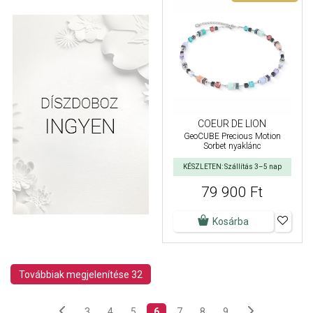
COEUR DE LION
GeoCUBE Precious Motion
Sorbet nyaklánc
KÉSZLETEN: Szállítás 3–5 nap
79 900 Ft
Kosárba
Továbbiak megjelenítése 32
3
4
5
6
7
8
9