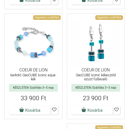
Kosárba
Kosárba
Ingyenes szállítás
Ingyenes szállítás
COEUR DE LION
COEUR DE LION
karkötő GeoCUBE Iconic aqua-
GeoCUBE Iconic kékeszöld
kék
ezüst fülbevaló
KÉSZLETEN: Szállítás 3–5 nap
KÉSZLETEN: Szállítás 3–5 nap
33 900 Ft
23 900 Ft
Kosárba
Kosárba
Ingyenes szállítás