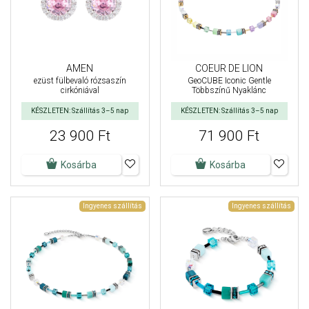
AMEN
COEUR DE LION
ezüst fülbevaló rózsaszín
GeoCUBE Iconic Gentle
cirkóniával
Többszínű Nyaklánc
KÉSZLETEN: Szállítás 3–5 nap
KÉSZLETEN: Szállítás 3–5 nap
23 900 Ft
71 900 Ft
Kosárba
Kosárba
Ingyenes szállítás
Ingyenes szállítás