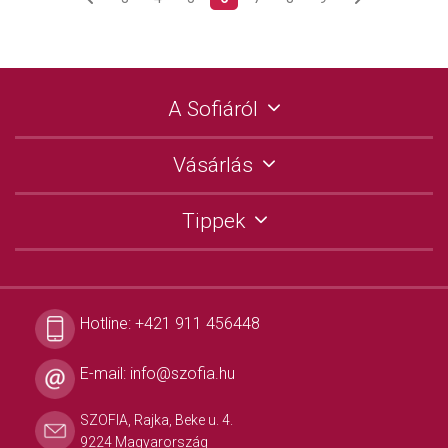
A Sofiáról
Vásárlás
Tippek
Hotline:
+421 911 456448
E-mail:
info@szofia.hu
SZOFIA, Rajka, Beke u. 4.
9224 Magyarország