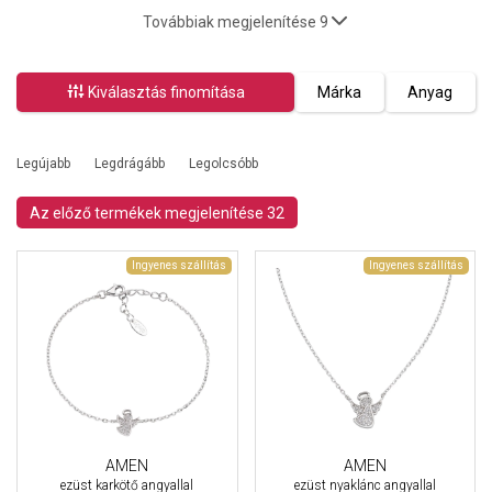
Továbbiak megjelenítése 9
Kiválasztás finomítása
Márka
Anyag
Legújabb
Legdrágább
Legolcsóbb
Az előző termékek megjelenítése 32
Ingyenes szállítás
Ingyenes szállítás
AMEN
AMEN
ezüst karkötő angyallal
ezüst nyaklánc angyallal