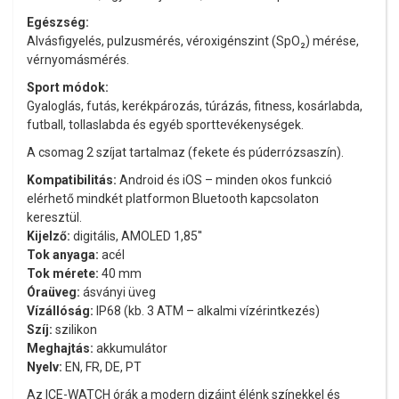
Egészség:
Alvásfigyelés, pulzusmérés, véroxigénszint (SpO₂) mérése,
vérnyomásmérés.
Sport módok:
Gyaloglás, futás, kerékpározás, túrázás, fitness, kosárlabda,
futball, tollaslabda és egyéb sporttevékenységek.
A csomag 2 szíjat tartalmaz (fekete és púderrózsaszín).
Kompatibilitás:
Android és iOS – minden okos funkció
elérhető mindkét platformon Bluetooth kapcsolaton
keresztül.
Kijelző:
digitális, AMOLED 1,85''
Tok anyaga:
acél
Tok mérete:
40 mm
Óraüveg:
ásványi üveg
Vízállóság:
IP68 (kb. 3 ATM – alkalmi vízérintkezés)
Szíj:
szilikon
Meghajtás:
akkumulátor
Nyelv:
EN, FR, DE, PT
Az ICE-WATCH órák a modern dizájnt élénk színekkel és