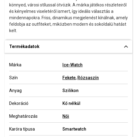
könnyed, városi stílussal ötvözik. A márka játékos részleteiről
és kényelmes viseletéről ismert, így ideális választás a
mindennapokra. Friss, dinamikus megjelenést kínálnak, amely
feldobja az outfiteket, miközben modern és sokoldalú hatást
kelt.
Termékadatok
Márka
Ice-Watch
Szín
Fekete
,
Rózsaszín
Anyag
Szilikon
Dekoráció
Kő nélkül
Meghatározás
Női
Karóra típusa
Smartwatch