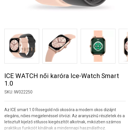
ICE WATCH női karóra Ice-Watch Smart
1.0
SKU:
IW022250
Az ICE smart 1.0 Rosegold női okosóra a modern okos dizájnt
elegáns, nőies megjelenéssel ötvözi. Az aranyszínű részletek és a
letisztult kijelző stílusos kiegészítőt alkotnak, miközben számos
praktikus funkciót kínálnak a mindennapi használathoz.