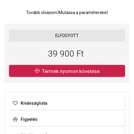
Az óra könnyen csatlakoztatható okostelefonhoz, és ideális
Tovább olvasom
/
Mutassa a paramétereket
azoknak a felhasználóknak, akik szeretnék nyomon követni a
napjukat, egészségüket és aktivitásukat, miközben az esztétikus,
finom megjelenést részesítik előnyben.
Funkciók:
ELFOGYOTT
Értesítések (üzenetek, alkalmazások), testreszabható számlapok,
lépésszámláló, kalkulátor, ébresztő, időzítő, stopper, időjárás,
39 900 Ft
zenevezérlés, telefonkeresés, mozgásra emlékeztető, egyszerű
játékok, Bluetooth kapcsolat.
Egészség:
Termék nyomon követése
Alvásfigyelés, pulzusmérés, véroxigénszint (SpO₂) mérése,
vérnyomásmérés.
Sport módok:
Gyaloglás, futás, kerékpározás, túrázás, fitness, kosárlabda,
Kívánságlista
futball, tollaslabda és egyéb sporttevékenységek.
A csomag 2 szíjat tartalmaz (fekete és púderrózsaszín).
Figyelés
Kompatibilitás:
Android és iOS – minden okos funkció elérhető
mindkét platformon Bluetooth kapcsolaton keresztül.