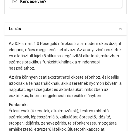
Kijelző:
digitális, AMOLED 1,85''
Kérdése van?
Tok anyaga:
acél
Tok mérete:
40 mm
Óraüveg:
ásványi üveg
Vízállóság:
IP68 (kb. 3 ATM – alkalmi vízérintkezés)
Leírás
Szíj:
szilikon
Meghajtás:
akkumulátor
Az ICE smart 1.0 Rosegold női okosóra a modern okos dizájnt
Nyelv:
EN, FR, DE, PT
elegáns, nőies megjelenéssel ötvözi. Az aranyszínű részletek
Az ICE-WATCH órák a modern dizájnt élénk színekkel és könnyed,
és a letisztult kijelző stílusos kiegészítőt alkotnak, miközben
városi stílussal ötvözik. A márka játékos részleteiről és kényelmes
számos praktikus funkciót kínálnak a mindennapi
viseletéről ismert, így ideális választás a mindennapokra. Friss,
használathoz.
dinamikus megjelenést kínálnak, amely feldobja az outfiteket,
Az óra könnyen csatlakoztatható okostelefonhoz, és ideális
miközben modern és sokoldalú hatást kelt.
azoknak a felhasználóknak, akik szeretnék nyomon követni a
napjukat, egészségüket és aktivitásukat, miközben az
esztétikus, finom megjelenést részesítik előnyben.
Funkciók:
Értesítések (üzenetek, alkalmazások), testreszabható
számlapok, lépésszámláló, kalkulátor, ébresztő, időzítő,
stopper, időjárás, zenevezérlés, telefonkeresés, mozgásra
emlékeztető, egyszerű játékok, Bluetooth kapcsolat.