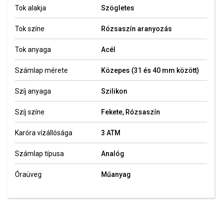
Tok alakja
Szögletes
Tok színe
Rózsaszín aranyozás
Tok anyaga
Acél
Számlap mérete
Közepes (31 és 40 mm között)
Szíj anyaga
Szilikon
Szíj színe
Fekete, Rózsaszín
Karóra vízállósága
3 ATM
Számlap típusa
Analóg
Óraüveg
Műanyag