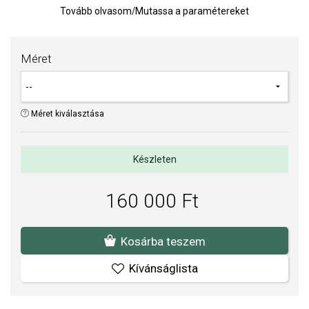
Tovább olvasom
/
Mutassa a paramétereket
Az ékszer össztömege a gyűrű méretétől függően körülbelül 2 g.
TIPP:
Gyűrűméret meghatározására szolgáló segédeszköz
Méret
Az anyagok és a kivitelezés minősége elsőrendű számunkra.
Felületkezelésünk, drágaköveink és gyöngyeink beépítése
megfelel az igényes követelményeknek.
Méret kiválasztása
Készleten
160 000 Ft
Kosárba teszem
Kívánságlista