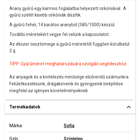
Arany gyűrű egy karmos foglalatba helyezett cirkóniával. A
gyűrű szélét kisebb cirkóniák díszítik.
A gyűrű fehér, 14 karátos aranyból (585/1000) készül.
További méretekért vegye fel velünk a kapcsolatot.
Az ékszer össztömege a gyűrű méretétől függően körülbelül
2 g.
TIPP:
Gyűrűméret meghatározására szolgáló segédeszköz
Az anyagok és a kivitelezés minősége elsőrendű számunkra.
Felületkezelésünk, drágaköveink és gyöngyeink beépítése
megfelel az igényes követelményeknek.
Termékadatok
Márka
Sofia
Szín
Színtelen