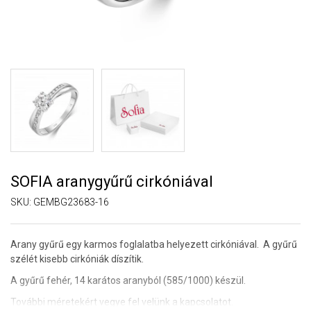
SOFIA aranygyűrű cirkóniával
SKU:
GEMBG23683-16
Arany gyűrű egy karmos foglalatba helyezett cirkóniával. A gyűrű
szélét kisebb cirkóniák díszítik.
A gyűrű fehér, 14 karátos aranyból (585/1000) készül.
További méretekért vegye fel velünk a kapcsolatot.