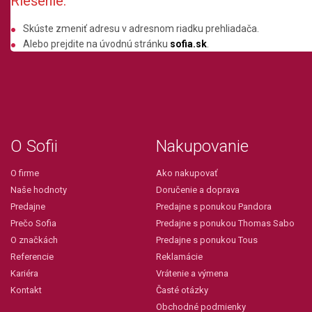
Riešenie:
Skúste zmeniť adresu v adresnom riadku prehliadača.
Alebo prejdite na úvodnú stránku
sofia.sk
.
O Sofii
Nakupovanie
O firme
Ako nakupovať
Naše hodnoty
Doručenie a doprava
Predajne
Predajne s ponukou Pandora
Prečo Sofia
Predajne s ponukou Thomas Sabo
O značkách
Predajne s ponukou Tous
Referencie
Reklamácie
Kariéra
Vrátenie a výmena
Kontakt
Časté otázky
Obchodné podmienky