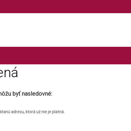
ená
môžu byť nasledovné:
tanú adresu, ktorá už nie je platná.