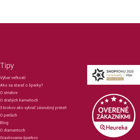
Tipy
Výber veľkostí
Ako sa starať o šperky?
O striebre
O drahých kameňoch
5 krokov ako vybrať zásnubný prsteň
O perlách
Blog
O diamantoch
Gravírovanie šperkov