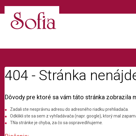
404 - Stránka nenájd
Dôvody pre ktoré sa vám táto stránka zobrazila 
Zadali ste nesprávnu adresu do adresného riadku prehliadača.
Odklikli ste sa sem z vyhľadávača (napr. google), ktorý mal zapamä
TNa stránke je chyba, za čo sa ospravedlňujeme.