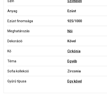
Szín
Színtelen
Anyag
Ezüst
Ezüst finomsága
925/1000
Meghatározás
Női
Dekoráció
Kővel
Kő
Cirkónia
Téma
Egyéb
Sofia kollekció
Zirconia
Gyűrű típusa
Egy kővel