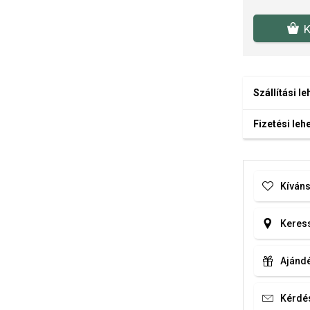
K
Szállítási l
Fizetési le
Kíváns
Keress
Ajándé
Kérdé