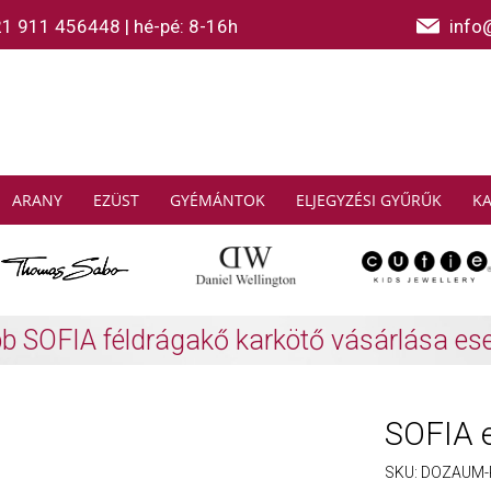
21 911 456448
|
hé-pé: 8-16h
info
ARANY
EZÜST
GYÉMÁNTOK
ELJEGYZÉSI GYŰRŰK
K
AS SABO: Gyűjtsön és spóroljon
További info
SOFIA 
SKU:
DOZAUM-