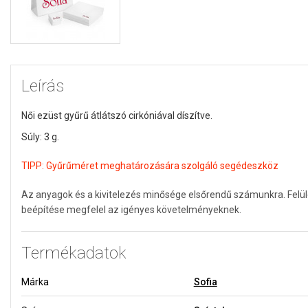
Leírás
Női ezüst gyűrű átlátszó cirkóniával díszítve.
Súly: 3 g.
TIPP:
Gyűrűméret meghatározására szolgáló segédeszköz
Az anyagok és a kivitelezés minősége elsőrendű számunkra. Felü
beépítése megfelel az igényes követelményeknek.
Termékadatok
Márka
Sofia