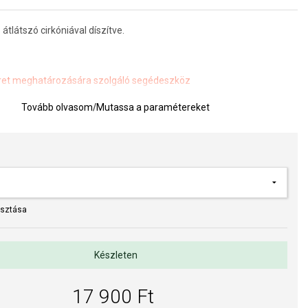
átlátszó cirkóniával díszítve.
et meghatározására szolgáló segédeszköz
Tovább olvasom
/
Mutassa a paramétereket
a kivitelezés minősége elsőrendű számunkra. Felületkezelésünk,
s gyöngyeink beépítése megfelel az igényes követelményeknek.
asztása
Készleten
17 900 Ft