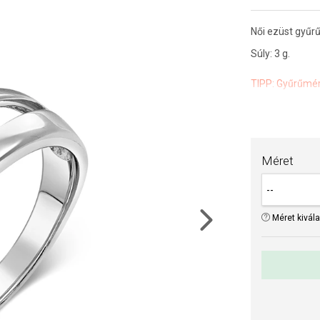
Női ezüst gyűrű 
Súly: 3 g.
TIPP:
Gyűrűmér
Az anyagok és 
drágaköveink é
Méret
Méret kivál
Next