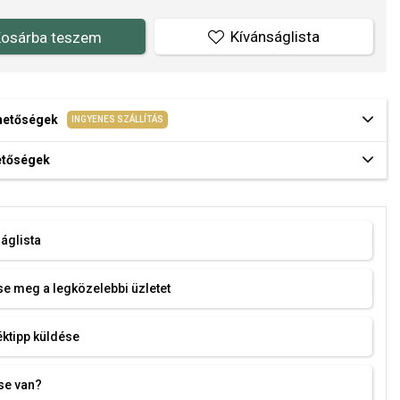
Kívánságlista
osárba teszem
ehetőségek
INGYENES SZÁLLÍTÁS
hetőségek
áglista
e meg a legközelebbi üzletet
ktipp küldése
se van?