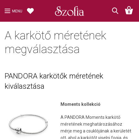
MENU
0
A karkötő méretének
megválasztása
PANDORA karkötők méretének
kiválasztása
Moments kollekció
A PANDORA Moments karkötő
méretének meghatározásához
mérje meg a csuklójának a kerületét
ott, ahol a karkötőt viselni fogja, és