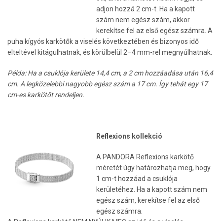
adjon hozzá 2 cm-t. Ha a kapott
szám nem egész szám, akkor
kerekítse fel az első egész számra. A
puha kígyós karkötők a viselés következtében és bizonyos idő
elteltével kitágulhatnak, és körülbelül 2–4 mm-rel megnyúlhatnak.
Példa: Ha a csuklója kerülete 14,4 cm, a 2 cm hozzáadása után 16,4
cm. A legközelebbi nagyobb egész szám a 17 cm. Így tehát egy 17
cm-es karkötőt rendeljen.
Reflexions kollekció
A PANDORA Reflexions karkötő
méretét úgy határozhatja meg, hogy
1 cm-t hozzáad a csuklója
kerületéhez. Ha a kapott szám nem
egész szám, kerekítse fel az első
egész számra.