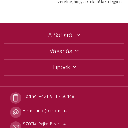
szeretné, hogy a karkötő laza legyen.
A Sofiáról
Vásárlás
Tippek
Hotline:
+421 911 456448
E-mail:
info@szofia.hu
SZOFIA, Rajka, Beke u. 4.