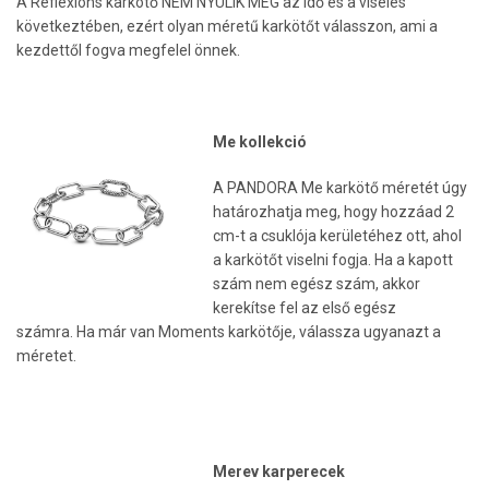
A Reflexions karkötő NEM NYÚLIK MEG az idő és a viselés
következtében, ezért olyan méretű karkötőt válasszon, ami a
kezdettől fogva megfelel önnek.
Me kollekció
A PANDORA Me karkötő méretét úgy
határozhatja meg, hogy hozzáad 2
cm-t a csuklója kerületéhez ott, ahol
a karkötőt viselni fogja. Ha a kapott
szám nem egész szám, akkor
kerekítse fel az első egész
számra. Ha már van Moments karkötője, válassza ugyanazt a
méretet.
Merev karperecek