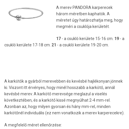
A merev PANDORA karperecek
három méretben kaphatók. A
méretet úgy határozhatja meg, hogy
megméri a csuklója kerületét.
17
- a csukló kerülete 15-16 cm.
19
- a
csukló kerülete 17-18 cm.
21
- a csukló kerülete 19-20 cm.
A karkötők a gyárból merevebben és kevésbé hajlékonyan jönnek
ki. Viszont itt érvényes, hogy minél hosszabb a karkötő, annál
kevésbé merev. A karkötő merevsége meglazul a viselés
következtében, és a karkötő kissé megnyúlhat 2-4 mm-rel.
Azonban az, hogy milyen gyorsan és hány mm-rel, minden
karkötőnél individuális (ez nem vonatkozik a merev karperecekre).
A megfelelő méret ellenőrzése: