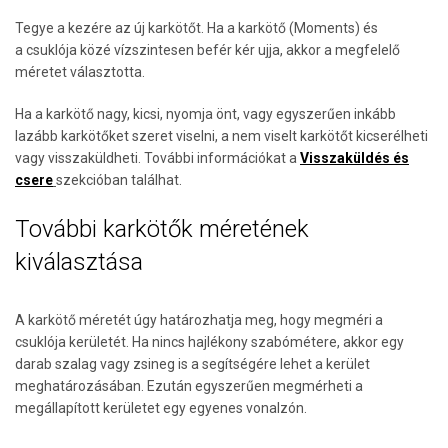
Tegye a kezére az új karkötőt. Ha a karkötő (Moments) és
a csuklója közé vízszintesen befér kér ujja, akkor a megfelelő
méretet választotta.
Ha a karkötő nagy, kicsi, nyomja önt, vagy egyszerűen inkább
lazább karkötőket szeret viselni, a nem viselt karkötőt kicserélheti
vagy visszaküldheti. További információkat a
Visszaküldés és
csere
szekcióban találhat.
További karkötők méretének
kiválasztása
A karkötő méretét úgy határozhatja meg, hogy megméri a
csuklója kerületét. Ha nincs hajlékony szabómétere, akkor egy
darab szalag vagy zsineg is a segítségére lehet a kerület
meghatározásában. Ezután egyszerűen megmérheti a
megállapított kerületet egy egyenes vonalzón.