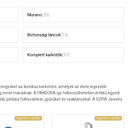
Murano
(23)
Biztonsági láncok
(15)
Komplett karkötők
(37)
ngyöket az ikonikus karkötőre, amelyek az élete legszebb
g önnel maradnak. A PANDORA így felbecsülhetetlen értékű egyedi
lál, például fülbevalókat, gyűrűket és nyakláncokat. A SOFIA Jewelry
Ingyenes szállítás
Ingyenes szállítás