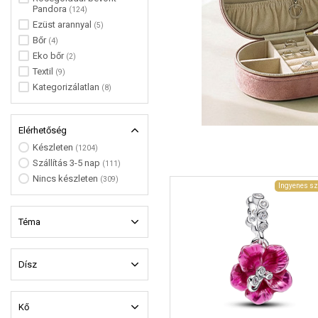
Pandora
(124)
Ezüst arannyal
(5)
Bőr
(4)
Eko bőr
(2)
Textil
(9)
Kategorizálatlan
(8)
Elérhetőség
Készleten
(1204)
Szállítás 3-5 nap
(111)
Nincs készleten
(309)
Ingyenes sz
Téma
Dísz
Kő