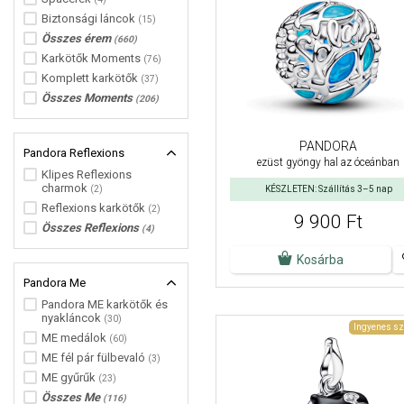
Biztonsági láncok
(15)
Összes érem
(660)
Karkötők Moments
(76)
Komplett karkötők
(37)
Összes Moments
(206)
PANDORA
Pandora Reflexions
ezüst gyöngy hal az óceánban
Klipes Reflexions
charmok
(2)
KÉSZLETEN: Szállítás 3–5 nap
Reflexions karkötők
(2)
9 900 Ft
Összes Reflexions
(4)
Kosárba
Pandora Me
Pandora ME karkötők és
nyakláncok
(30)
Ingyenes sz
ME medálok
(60)
ME fél pár fülbevaló
(3)
ME gyűrűk
(23)
Összes Me
(116)