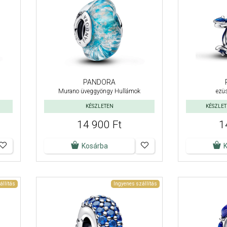
PANDORA
Murano üveggyöngy Hullámok
ezü
KÉSZLETEN
KÉSZLETE
14 900 Ft
1
Kosárba
állítás
Ingyenes szállítás