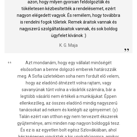
azon, hogy milyen gyorsan feldolgozták és
tökéletesen kézbesítették a rendelésemet, ezért
nagyon elégedett vagyok. És remélem, hogy továbbra
is rendelni fogok tőletek. Remek áraitok vannak és
nagyszerű szolgáltatásaitok vannak, és sok boldog
ügyfelet kívánok :)
K. G. Maja
Azt mondanám, hogy egy vállalat minőségét
elsősorban a benne dolgozó emberek határozzák
meg. A Sofia üzletekben soha nem fordult elő velem,
hogy az eladónő átnézett volna rajtam, vagy
savanyúnak tűnt volna a vásárlók számára, bár a
legtöbb vásárló nem értékeli a munkájukat. Éppen
ellenkezőleg, az összes eladónő mindig nagyszerű
tanácsokat ad nekem és kielégíti az igényeimet. (y)
Talán ezért van otthon egy nem tervezett ékszerek
gyűjteménye, ami minden nap nagyon boldoggá tesz.
És ez is az egyetlen bolt egész Szlovákiában, ahol
készségesen vigyáztak a kis unokahúgomra, amikor