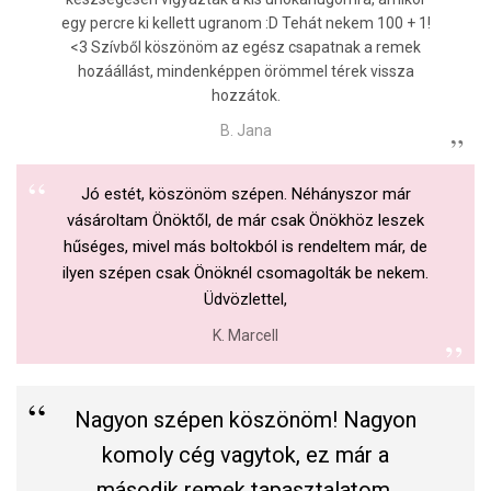
egy percre ki kellett ugranom :D Tehát nekem 100 + 1!
<3 Szívből köszönöm az egész csapatnak a remek
hozáállást, mindenképpen örömmel térek vissza
hozzátok.
B. Jana
Jó estét, köszönöm szépen. Néhányszor már
vásároltam Önöktől, de már csak Önökhöz leszek
hűséges, mivel más boltokból is rendeltem már, de
ilyen szépen csak Önöknél csomagolták be nekem.
Üdvözlettel,
K. Marcell
Nagyon szépen köszönöm! Nagyon
komoly cég vagytok, ez már a
második remek tapasztalatom.