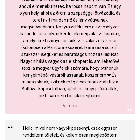
ahová elmenekülhetek, ha rossz napom van. Ez egy
olyan hely, ahol az öröm a szépséggel ötvöződik, és
teret nyit minden nő és lány vágyainak
megvalósítására. Nagyra értékelem a személyzet
hajlandóságát olyan kérdések megválaszolásában,
amelyekre bizonyosan sokszor válaszoltak már
(különösen a Pandora ékszerek leárazása során),
szakszerűségüket és barátságos hozzáállásukat.
Nagyon hálás vagyok az e-shopért is, ami lehetővé
teszi a magyar ügyfelek számára, hogy otthonuk
kényelméből vásárolhassanak. Köszönöm ❤ És
mindazoknak, akiknek még nincs tapasztalatuk a
Sofiával kapcsolatban, ajánlom, hogy próbálják ki,
biztosan nem fogják megbánni.
V. Lucia
Helló, mivel nem vagyok pozsonyi, csak egyszer
rendeltem tőletek, és kellemesen meglepődtem