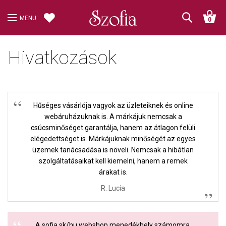
MENU
0
Hivatkozások
Hűséges vásárlója vagyok az üzleteiknek és online
webáruházuknak is. A márkájuk nemcsak a
csúcsminőséget garantálja, hanem az átlagon felüli
elégedettséget is. Márkájuknak minőségét az egyes
üzemek tanácsadása is növeli. Nemcsak a hibátlan
szolgáltatásaikat kell kiemelni, hanem a remek
árakat is.
R. Lucia
A sofia.sk/hu webshop menedékhely számomra,