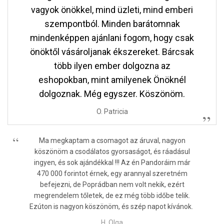
vagyok önökkel, mind üzleti, mind emberi
szempontból. Minden barátomnak
mindenképpen ajánlani fogom, hogy csak
önöktől vásároljanak ékszereket. Bárcsak
több ilyen ember dolgozna az
eshopokban, mint amilyenek Önöknél
dolgoznak. Még egyszer. Köszönöm.
O. Patricia
Ma megkaptam a csomagot az áruval, nagyon
köszönöm a csodálatos gyorsaságot, és ráadásul
ingyen, és sok ajándékkal !!! Az én Pandoráim már
470 000 forintot érnek, egy arannyal szeretném
befejezni, de Poprádban nem volt nekik, ezért
megrendelem tőletek, de ez még több időbe telik.
Ezúton is nagyon köszönöm, és szép napot kívánok.
H. Olga