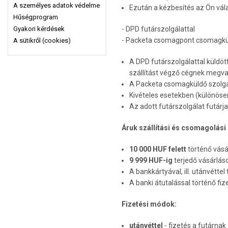
A személyes adatok védelme
Ezután a kézbesítés az Ön vála
Hűségprogram
- DPD futárszolgálattal
Gyakori kérdések
- Packeta csomagpont csomagkül
A sütikről (cookies)
A DPD futárszolgálattal küldö
szállítást végző cégnek megvann
A Packeta csomagküldő szolgála
Kivételes esetekben (különösen
Az adott futárszolgálat futárja
Áruk szállítási és csomagolási d
10 000 HUF felett
történő vásár
9 999 HUF-ig
terjedő vásárláso
A bankkártyával, ill. utánvétte
A banki átutalással történő fi
Fizetési módok:
utánvéttel
- fizetés a futárnak