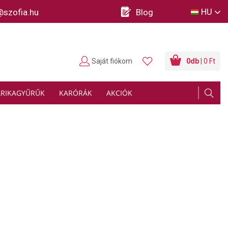
HU
@szofia.hu
Blog
Saját fiókom
0
db
| 0 Ft
ARIKAGYŰRŰK
KARÓRÁK
AKCIÓK