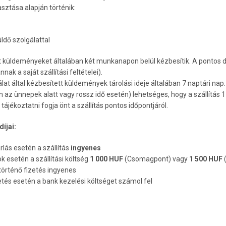
sztása alapján történik:
dő szolgálattal
tt küldeményeket általában két munkanapon belül kézbesítik. A pontos
ak a saját szállítási feltételei).
t által kézbesített küldemények tárolási ideje általában 7 naptári nap
 az ünnepek alatt vagy rossz idő esetén) lehetséges, hogy a szállítás 1
 tájékoztatni fogja önt a szállítás pontos időpontjáról.
íjai:
lás esetén a szállítás
ingyenes
k esetén a szállítási költség
1 000 HUF
(Csomagpont) vagy
1 500 HUF
l történő fizetés ingyenes
zetés esetén a bank kezelési költséget számol fel