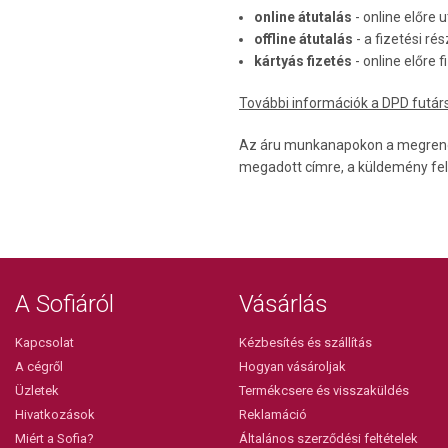
online átutalás
- online előre 
offline átutalás
- a fizetési r
kártyás fizetés
- online előre f
További információk a DPD futár
Az áru munkanapokon a megrendelé
megadott címre, a küldemény fel
A Sofiáról
Vásárlás
Kapcsolat
Kézbesítés és szállítás
A cégről
Hogyan vásároljak
Üzletek
Termékcsere és visszaküldés
Hivatkozások
Reklamáció
Miért a Sofia?
Általános szerződési feltételek