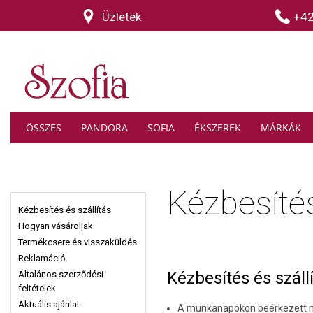
Üzletek
+4
ÖSSZES
PANDORA
SOFIA
ÉKSZEREK
MÁRKÁK
Kézbesítés
Kézbesítés és szállítás
Hogyan vásároljak
Termékcsere és visszaküldés
Reklamáció
Kézbesítés és száll
Általános szerződési
feltételek
Aktuális ajánlat
A munkanapokon beérkezett meg