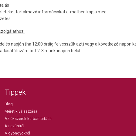
utalás
észleteket tartalmazó információkat e-mailben kapja meg
izetés
szolgálathoz:
s napján (ha 12:00 óráig felvesszük azt) vagy a következő napon kerül
adásától számított 2-3 munkanapon belül.
Tippek
Blog
Méret kiválasztása
Az ékszerek karbantartása
Az ezüstről
A gyöngyökről