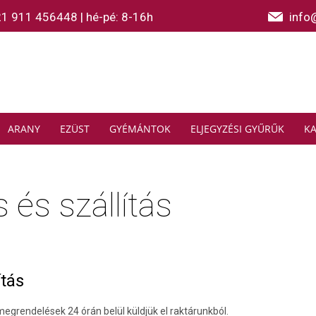
21 911 456448
|
hé-pé: 8-16h
info
ARANY
EZÜST
GYÉMÁNTOK
ELJEGYZÉSI GYŰRŰK
K
 és szállítás
ítás
rendelések 24 órán belül küldjük el raktárunkból.