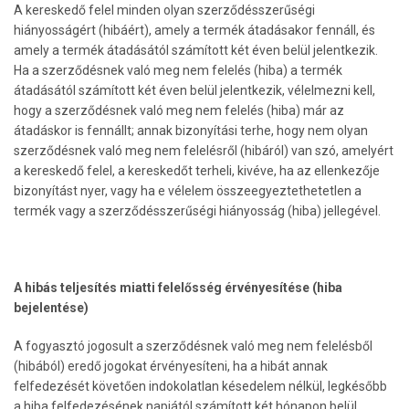
A kereskedő felel minden olyan szerződésszerűségi
hiányosságért (hibáért), amely a termék átadásakor fennáll, és
amely a termék átadásától számított két éven belül jelentkezik.
Ha a szerződésnek való meg nem felelés (hiba) a termék
átadásától számított két éven belül jelentkezik, vélelmezni kell,
hogy a szerződésnek való meg nem felelés (hiba) már az
átadáskor is fennállt; annak bizonyítási terhe, hogy nem olyan
szerződésnek való meg nem felelésről (hibáról) van szó, amelyért
a kereskedő felel, a kereskedőt terheli, kivéve, ha az ellenkezője
bizonyítást nyer, vagy ha e vélelem összeegyeztethetetlen a
termék vagy a szerződésszerűségi hiányosság (hiba) jellegével.
A hibás teljesítés miatti felelősség érvényesítése (hiba
bejelentése)
A fogyasztó jogosult a szerződésnek való meg nem felelésből
(hibából) eredő jogokat érvényesíteni, ha a hibát annak
felfedezését követően indokolatlan késedelem nélkül, legkésőbb
a hiba felfedezésének napjától számított két hónapon belül