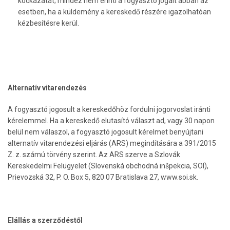
kockázatát; mindez nem érinti a fogyasztó jogait abban az
esetben, ha a küldemény a kereskedő részére igazolhatóan
kézbesítésre kerül.
Alternatív vitarendezés
A fogyasztó jogosult a kereskedőhöz fordulni jogorvoslat iránti
kérelemmel. Ha a kereskedő elutasító választ ad, vagy 30 napon
belül nem válaszol, a fogyasztó jogosult kérelmet benyújtani
alternatív vitarendezési eljárás (ARS) megindítására a 391/2015
Z. z. számú törvény szerint. Az ARS szerve a Szlovák
Kereskedelmi Felügyelet (Slovenská obchodná inšpekcia, SOI),
Prievozská 32, P. O. Box 5, 820 07 Bratislava 27, www.soi.sk.
Elállás a szerződéstől