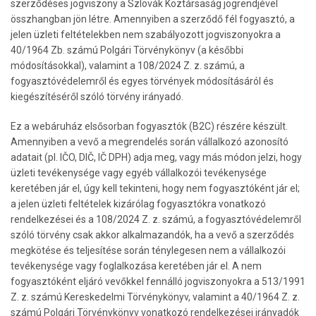
szerződéses jogviszony a Szlovák Köztársaság jogrendjével
összhangban jön létre. Amennyiben a szerződő fél fogyasztó, a
jelen üzleti feltételekben nem szabályozott jogviszonyokra a
40/1964 Zb. számú Polgári Törvénykönyv (a későbbi
módosításokkal), valamint a 108/2024 Z. z. számú, a
fogyasztóvédelemről és egyes törvények módosításáról és
kiegészítéséről szóló törvény irányadó.
Ez a webáruház elsősorban fogyasztók (B2C) részére készült.
Amennyiben a vevő a megrendelés során vállalkozó azonosító
adatait (pl. IČO, DIČ, IČ DPH) adja meg, vagy más módon jelzi, hogy
üzleti tevékenysége vagy egyéb vállalkozói tevékenysége
keretében jár el, úgy kell tekinteni, hogy nem fogyasztóként jár el;
a jelen üzleti feltételek kizárólag fogyasztókra vonatkozó
rendelkezései és a 108/2024 Z. z. számú, a fogyasztóvédelemről
szóló törvény csak akkor alkalmazandók, ha a vevő a szerződés
megkötése és teljesítése során ténylegesen nem a vállalkozói
tevékenysége vagy foglalkozása keretében jár el. A nem
fogyasztóként eljáró vevőkkel fennálló jogviszonyokra a 513/1991
Z. z. számú Kereskedelmi Törvénykönyv, valamint a 40/1964 Z. z.
számú Polgári Törvénykönyv vonatkozó rendelkezései irányadók