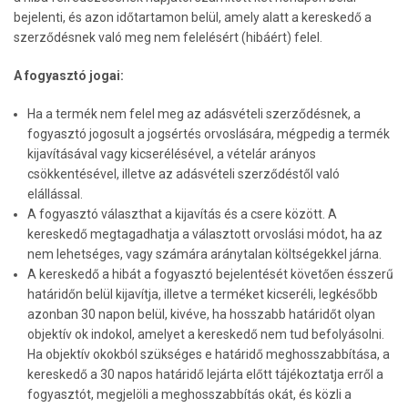
bejelenti, és azon időtartamon belül, amely alatt a kereskedő a
szerződésnek való meg nem felelésért (hibáért) felel.
A fogyasztó jogai:
Ha a termék nem felel meg az adásvételi szerződésnek, a
fogyasztó jogosult a jogsértés orvoslására, mégpedig a termék
kijavításával vagy kicserélésével, a vételár arányos
csökkentésével, illetve az adásvételi szerződéstől való
elállással.
A fogyasztó választhat a kijavítás és a csere között. A
kereskedő megtagadhatja a választott orvoslási módot, ha az
nem lehetséges, vagy számára aránytalan költségekkel járna.
A kereskedő a hibát a fogyasztó bejelentését követően ésszerű
határidőn belül kijavítja, illetve a terméket kicseréli, legkésőbb
azonban 30 napon belül, kivéve, ha hosszabb határidőt olyan
objektív ok indokol, amelyet a kereskedő nem tud befolyásolni.
Ha objektív okokból szükséges e határidő meghosszabbítása, a
kereskedő a 30 napos határidő lejárta előtt tájékoztatja erről a
fogyasztót, megjelöli a meghosszabbítás okát, és közli a