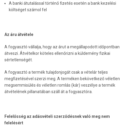
A banki átutalással történő fizetés esetén a bank kezelési
költséget számol fel
Az áru átvétele
A fogyasztó vállalja, hogy az árut a megállapodott időpontban
átveszi. Átvételkor köteles ellenőrizni a küldemény fizikai
sértetlenségét.
A fogyasztó a termék tulajdonjogát csak a vételár teljes
megfizetésével szerzi meg. A terméken bekövetkező véletlen
megsemmisülés és véletlen romlás (kár) veszélye a termék
átvételének pillanatában száll át a fogyasztóra.
Felelősség az adásvételi szerződésnek való meg nem
felelésért