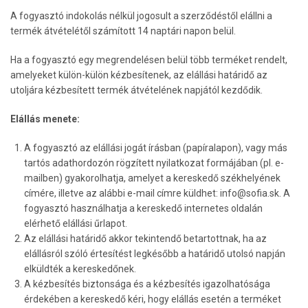
A fogyasztó indokolás nélkül jogosult a szerződéstől elállni a
termék átvételétől számított 14 naptári napon belül.
Ha a fogyasztó egy megrendelésen belül több terméket rendelt,
amelyeket külön-külön kézbesítenek, az elállási határidő az
utoljára kézbesített termék átvételének napjától kezdődik.
Elállás menete:
A fogyasztó az elállási jogát írásban (papíralapon), vagy más
tartós adathordozón rögzített nyilatkozat formájában (pl. e-
mailben) gyakorolhatja, amelyet a kereskedő székhelyének
címére, illetve az alábbi e-mail címre küldhet: info@sofia.sk. A
fogyasztó használhatja a kereskedő internetes oldalán
elérhető elállási űrlapot.
Az elállási határidő akkor tekintendő betartottnak, ha az
elállásról szóló értesítést legkésőbb a határidő utolsó napján
elküldték a kereskedőnek.
A kézbesítés biztonsága és a kézbesítés igazolhatósága
érdekében a kereskedő kéri, hogy elállás esetén a terméket