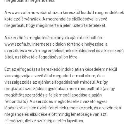
megerősíti a megrendelést.
A www.szofia.hu webáruházon keresztül leadott megrendelések
kötelező érvényűek. A megrendelés elküldésével a vevő
megerősíti, hogy megismerte a jelen üzleti feltételeket.
A szerződés megkötésére irányuló ajánlat a kínált áru
www.szofia.hu internetes oldalon történő elhelyezése; a
szerződés a vevő megrendelésének elküldésével és a kereskedő
általi, azt követő elfogadásával jön létre.
Ezt az elfogadást a kereskedő indokolatlan késedelem nélkül
visszaigazolja a vevő által megadott e-mail címre, és e
visszaigazolás az ajánlat elfogadásának minősül. Az így
megkötött szerződés egyoldalúan nem módosítható (az így
megkötött szerződés a felek megállapodása alapján
felbontható). A szerződés megkötéséhez vezető egyes
lépésekről a jelen üzleti feltételek rendelkeznek, és a vevőnek a
megrendelés elküldése előtt mindig lehetősége van azt
ellenőrizni, illetve szükség esetén kijavítani.