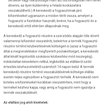
sérülése vagy hiányossága miatt azt biztonságosan nem lehet
átvenni, az ilyen küldemény a feladó kockázatára
visszaküldhető.) A kereskedő a fogyasztónak járó
kifizetéseket ugyanazon a módon téríti vissza, amelyet a
fogyasztó a fizetéskor használt, kivéve, ha a fogyasztó és a
kereskedő ettől eltérően állapodnak meg.
A kereskedő a fogyasztó részére a szerződés alapján tőle átvett
valamennyi kifizetést visszatéríti, beleértve a termék fogyasztó
részére történő kézbesítésének költségeit is (azaz a fogyasztó
által a megrendeléskor megfizetett postaköltséget, a kereskedő
által kínált legolcsóbb szokásos kézbesítési mód összegéig),
indokolatlan késedelem nélkül, legkésőbb az elállásról szóló
értesítés kézhezvételétől számított 14 napon belül. A termék
kereskedő részére történő visszaküldésének költségei elállás
esetén teljes egészében a fogyasztót terhelik. A kereskedő nem
köteles a kifizetéseket korábban visszatéríteni, mint hogy a
terméket kézhez kapja, vagy amíg a fogyasztó nem igazolja a
termék visszaküldését.
Az elállási jog alóli kivételek: