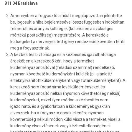
811 04 Bratislava
Amennyiben a fogyasztó a hibát megalapozottan jelentette
be, jogosult a hiba bejelentésével összefüggésben indokoltan
felmerült és arányos költségek (különösen a szükséges
mértékű postaköltség) megtérítésére. A kereskedő e
költségeket az érvényesített igény rendezését követően téríti
meg a fogyasztónak.
A kézbesítés biztonsága és a kézbesítés igazolhatósága
érdekében a kereskedő kéri, hogy a terméket
küldeményazonosítóval (feladási számmal) rendelkező,
nyomon követhető küldeményként küldjék (pl. ajánlott/
értéknyilvánított küldeményként vagy futárküldeményként). A
kereskedő nem fogad sima levélküldeményeket és
küldeményazonosító nélküli (nyomon követhetőség nélküli)
küldeményeket, mivel ilyen módon a kézbesítés nem
igazolható, és a gyakorlatban a küldemények gyakran
elvesznek. Ha a fogyasztó ennek ellenére nyomon
követhetőség nélküli módon küldi vissza a terméket, viseli a
küldemény elvesztésének vagy kézbesítetlenségének