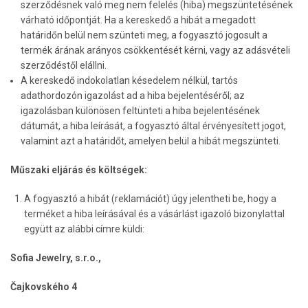
szerződésnek való meg nem felelés (hiba) megszüntetésének
várható időpontját. Ha a kereskedő a hibát a megadott
határidőn belül nem szünteti meg, a fogyasztó jogosult a
termék árának arányos csökkentését kérni, vagy az adásvételi
szerződéstől elállni.
A kereskedő indokolatlan késedelem nélkül, tartós
adathordozón igazolást ad a hiba bejelentéséről; az
igazolásban különösen feltünteti a hiba bejelentésének
dátumát, a hiba leírását, a fogyasztó által érvényesített jogot,
valamint azt a határidőt, amelyen belül a hibát megszünteti.
Műszaki eljárás és költségek:
A fogyasztó a hibát (reklamációt) úgy jelentheti be, hogy a
terméket a hiba leírásával és a vásárlást igazoló bizonylattal
együtt az alábbi címre küldi:
Sofia Jewelry, s.r.o.,
Čajkovského 4