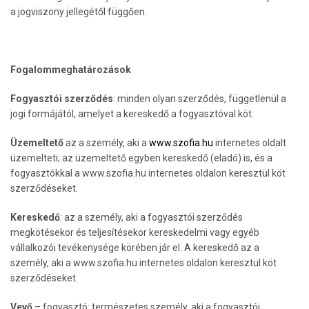
a jogviszony jellegétől függően.
Fogalommeghatározások
Fogyasztói szerződés
: minden olyan szerződés, függetlenül a
jogi formájától, amelyet a kereskedő a fogyasztóval köt.
Üzemeltető
az a személy, aki a
www.szofia.hu
internetes oldalt
üzemelteti; az üzemeltető egyben kereskedő (eladó) is, és a
fogyasztókkal a www.szofia.hu internetes oldalon keresztül köt
szerződéseket.
Kereskedő
: az a személy, aki a fogyasztói szerződés
megkötésekor és teljesítésekor kereskedelmi vagy egyéb
vállalkozói tevékenysége körében jár el. A kereskedő az a
személy, aki a www.szofia.hu internetes oldalon keresztül köt
szerződéseket.
Vevő
– fogyasztó: természetes személy, aki a fogyasztói