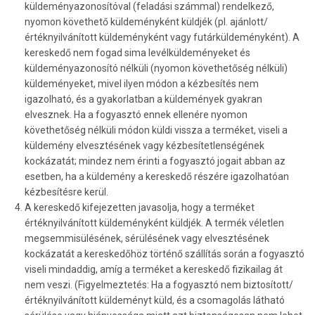
küldeményazonosítóval (feladási számmal) rendelkező,
nyomon követhető küldeményként küldjék (pl. ajánlott/
értéknyilvánított küldeményként vagy futárküldeményként). A
kereskedő nem fogad sima levélküldeményeket és
küldeményazonosító nélküli (nyomon követhetőség nélküli)
küldeményeket, mivel ilyen módon a kézbesítés nem
igazolható, és a gyakorlatban a küldemények gyakran
elvesznek. Ha a fogyasztó ennek ellenére nyomon
követhetőség nélküli módon küldi vissza a terméket, viseli a
küldemény elvesztésének vagy kézbesítetlenségének
kockázatát; mindez nem érinti a fogyasztó jogait abban az
esetben, ha a küldemény a kereskedő részére igazolhatóan
kézbesítésre kerül.
A kereskedő kifejezetten javasolja, hogy a terméket
értéknyilvánított küldeményként küldjék. A termék véletlen
megsemmisülésének, sérülésének vagy elvesztésének
kockázatát a kereskedőhöz történő szállítás során a fogyasztó
viseli mindaddig, amíg a terméket a kereskedő fizikailag át
nem veszi. (Figyelmeztetés: Ha a fogyasztó nem biztosított/
értéknyilvánított küldeményt küld, és a csomagolás látható