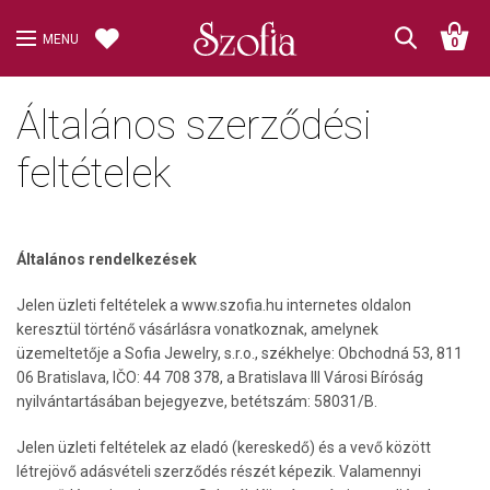
MENU
0
Általános szerződési
feltételek
Általános rendelkezések
Jelen üzleti feltételek a www.szofia.hu internetes oldalon
keresztül történő vásárlásra vonatkoznak, amelynek
üzemeltetője a Sofia Jewelry, s.r.o., székhelye: Obchodná 53, 811
06 Bratislava, IČO: 44 708 378, a Bratislava III Városi Bíróság
nyilvántartásában bejegyezve, betétszám: 58031/B.
Jelen üzleti feltételek az eladó (kereskedő) és a vevő között
létrejövő adásvételi szerződés részét képezik. Valamennyi