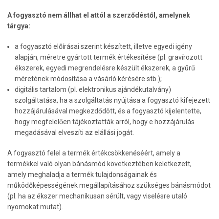
A fogyasztó nem állhat el attól a szerződéstől, amelynek
tárgya:
a fogyasztó előírásai szerint készített, illetve egyedi igény
alapján, méretre gyártott termék értékesítése (pl. gravírozott
ékszerek, egyedi megrendelésre készült ékszerek, a gyűrű
méretének módosítása a vásárló kérésére stb.);
digitális tartalom (pl. elektronikus ajándékutalvány)
szolgáltatása, ha a szolgáltatás nyújtása a fogyasztó kifejezett
hozzájárulásával megkezdődött, és a fogyasztó kijelentette,
hogy megfelelően tájékoztatták arról, hogy e hozzájárulás
megadásával elveszíti az elállási jogát.
A fogyasztó felel a termék értékcsökkenéséért, amely a
termékkel való olyan bánásmód következtében keletkezett,
amely meghaladja a termék tulajdonságainak és
működőképességének megállapításához szükséges bánásmódot
(pl. ha az ékszer mechanikusan sérült, vagy viselésre utaló
nyomokat mutat).