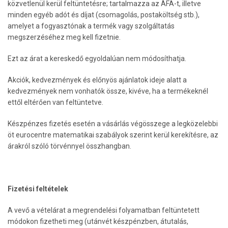
közvetlenül kerül feltüntetésre; tartalmazza az ÁFA-t, illetve
minden egyéb adót és díjat (csomagolás, postaköltség stb.),
amelyet a fogyasztónak a termék vagy szolgáltatás
megszerzéséhez meg kell fizetnie.
Ezt az árat a kereskedő egyoldalúan nem módosíthatja.
Akciók, kedvezmények és előnyös ajánlatok ideje alatt a
kedvezmények nem vonhatók össze, kivéve, ha a termékeknél
ettől eltérően van feltüntetve.
Készpénzes fizetés esetén a vásárlás végösszege a legközelebbi
öt eurocentre matematikai szabályok szerint kerül kerekítésre, az
árakról szóló törvénnyel összhangban.
Fizetési feltételek
A vevő a vételárat a megrendelési folyamatban feltüntetett
módokon fizetheti meg (utánvét készpénzben, átutalás,