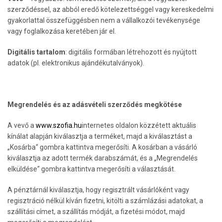
szerződéssel, az abból eredő kötelezettséggel vagy kereskedelmi
gyakorlattal összefüggésben nem a vállalkozói tevékenysége
vagy foglalkozása keretében jár el.
Digitális tartalom
: digitális formában létrehozott és nyújtott
adatok (pl. elektronikus ajándékutalványok).
Megrendelés és az adásvételi szerződés megkötése
A vevő a
www.szofia.hu
internetes oldalon közzétett aktuális
kínálat alapján kiválasztja a terméket, majd a kiválasztást a
„Kosárba“ gombra kattintva megerősíti. A kosárban a vásárló
kiválasztja az adott termék darabszámát, és a „Megrendelés
elküldése“ gombra kattintva megerősíti a választását.
A pénztárnál kiválasztja, hogy regisztrált vásárlóként vagy
regisztráció nélkül kíván fizetni, kitölti a számlázási adatokat, a
szállítási címet, a szállítás módját, a fizetési módot, majd