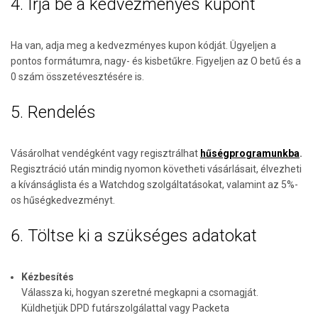
4. Írja be a kedvezményes kupont
Ha van, adja meg a kedvezményes kupon kódját. Ügyeljen a
pontos formátumra, nagy- és kisbetűkre. Figyeljen az O betű és a
0 szám összetévesztésére is.
5. Rendelés
Vásárolhat vendégként vagy regisztrálhat
hűségprogramunkba
.
Regisztráció után mindig nyomon követheti vásárlásait, élvezheti
a kívánságlista és a Watchdog szolgáltatásokat, valamint az 5%-
os hűségkedvezményt.
6. Töltse ki a szükséges adatokat
Kézbesítés
Válassza ki, hogyan szeretné megkapni a csomagját.
Küldhetjük DPD futárszolgálattal vagy Packeta