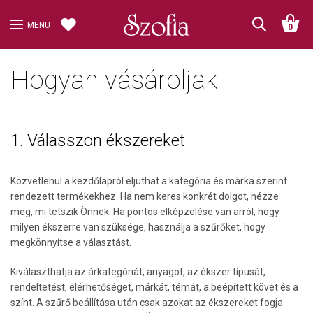
MENU
0
Hogyan vásároljak
1. Válasszon ékszereket
Közvetlenül a kezdőlapról eljuthat a kategória és márka szerint
rendezett termékekhez. Ha nem keres konkrét dolgot, nézze
meg, mi tetszik Önnek. Ha pontos elképzelése van arról, hogy
milyen ékszerre van szüksége, használja a szűrőket, hogy
megkönnyítse a választást.
Kiválaszthatja az árkategóriát, anyagot, az ékszer típusát,
rendeltetést, elérhetőséget, márkát, témát, a beépített követ és a
színt. A szűrő beállítása után csak azokat az ékszereket fogja