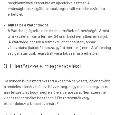
megkönnyítheti számukra az ajándékválasztást. A
kívánságlista szolgáltatás csak regisztrált vásárlók számára
érhető el.
Állítsa be a Watchdogot
A Watchdog figyeli a már elkelt termékek elérhetőségét. Amint
újra készleten van a termék, 24 órán belül e-mailben értesítjük
.A Watchdog-ot csak a termékre lehet beállítani, annak
változataira (karkötő hossza, gyűrű mérete...) nem. A Watchdog
szolgáltatás csak regisztrált vásárlók számára érhető el.
3. Ellenőrizze a megrendelést
Ha minden kiválasztott ékszert a kosárba helyezett, lépjen tovább
a rendelés ellenőrzéséhez. Nézze meg, hogy minden megvan-e,
ami tetszett, és hogy megfelelő-e a darabszám. Nem szeretne
kiegészítő terméket hozzáadni? Ékszertisztítók vagy
ékszerdobozt a kincsei számára?