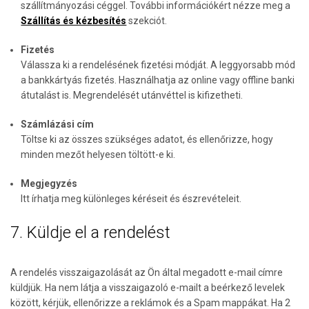
szállítmányozási céggel. További információkért nézze meg a
Szállítás és kézbesítés
szekciót.
Fizetés
Válassza ki a rendelésének fizetési módját. A leggyorsabb mód
a bankkártyás fizetés. Használhatja az online vagy offline banki
átutalást is. Megrendelését utánvéttel is kifizetheti.
Számlázási cím
Töltse ki az összes szükséges adatot, és ellenőrizze, hogy
minden mezőt helyesen töltött-e ki.
Megjegyzés
Itt írhatja meg különleges kéréseit és észrevételeit.
7. Küldje el a rendelést
A rendelés visszaigazolását az Ön által megadott e-mail címre
küldjük. Ha nem látja a visszaigazoló e-mailt a beérkező levelek
között, kérjük, ellenőrizze a reklámok és a Spam mappákat. Ha 2