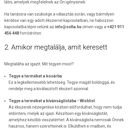
látni, amelyek megfelelnek az Ön igényeinek.
Ha tanácsra van szüksége a választás során, vagy bármilyen
kérdése van egy adott ékszerrel kapcsolatban, ne habozzon
kapcsolatba lépni velünk az
info@sofia.hu
címen vagy a
+421 911
456 448
forródróton.
2. Amikor megtalálja, amit keresett
Megtalálta az igazit. Mit tegyen most?
Tegye a terméket a kosárba
Ez a legkellemesebb lehetőség. Tegye magát boldoggá, és
rendelje meg a kiválasztott ékszert azonnal.
Tegye a terméket a kívánságlistába - Wishlist
Az ékszerek nézegetése közben előfordulhat, hogy nem tudja
eldönteni, melyik az igazi. Készítsen egy kívánságlistát,
amelyhez később visszatérhet. A kívánságlista nemcsak Önnek
hasznos, hanem szeretteinek is. Elküldheti e-mailben, és