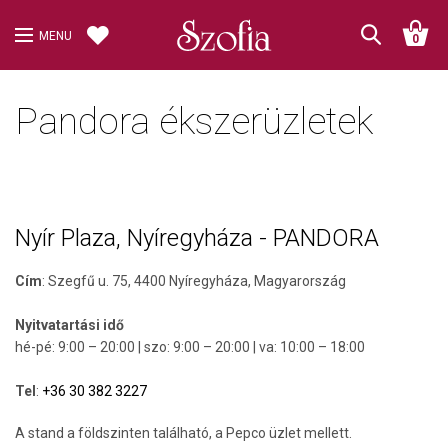
MENU
0
Pandora ékszerüzletek
Nyír Plaza, Nyíregyháza - PANDORA
Cím
:
Szegfű u. 75, 4400 Nyíregyháza, Magyarország
Nyitvatartási idő
hé-pé: 9:00 – 20:00 | szo: 9:00 – 20:00 | va: 10:00 – 18:00
Tel
:
+36 30 382 3227
A stand a földszinten található, a Pepco üzlet mellett.