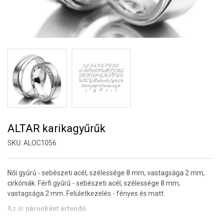
ALTAR karikagyűrűk
SKU:
ALOC1056
Női gyűrű - sebészeti acél, szélessége 8 mm, vastagsága 2 mm,
cirkóniák. Férfi gyűrű - sebészeti acél, szélessége 8 mm,
vastagsága 2 mm. Felületkezelés - fényes és matt.
Az ár
páronként értendő.