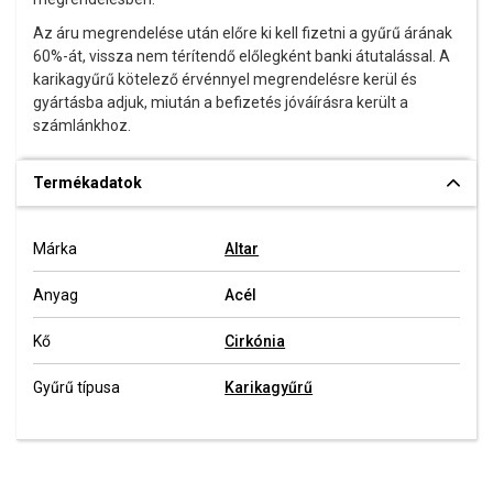
Az áru megrendelése után előre ki kell fizetni a gyűrű árának
60%-át, vissza nem térítendő előlegként banki átutalással. A
karikagyűrű kötelező érvénnyel megrendelésre kerül és
gyártásba adjuk, miután a befizetés jóváírásra került a
számlánkhoz.
Termékadatok
Márka
Altar
Anyag
Acél
Kő
Cirkónia
Gyűrű típusa
Karikagyűrű