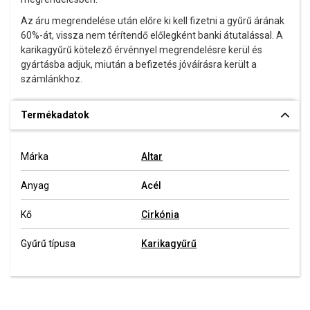
Az áru megrendelése után előre ki kell fizetni a gyűrű árának
60%-át, vissza nem térítendő előlegként banki átutalással. A
karikagyűrű kötelező érvénnyel megrendelésre kerül és
gyártásba adjuk, miután a befizetés jóváírásra került a
számlánkhoz.
Termékadatok
Márka
Altar
Anyag
Acél
Kő
Cirkónia
Gyűrű típusa
Karikagyűrű