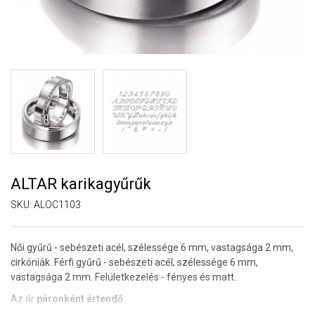
ALTAR karikagyűrűk
SKU:
ALOC1103
Női gyűrű - sebészeti acél, szélessége 6 mm, vastagsága 2 mm,
cirkóniák. Férfi gyűrű - sebészeti acél, szélessége 6 mm,
vastagsága 2 mm. Felületkezelés - fényes és matt.
Az ár
páronként értendő.