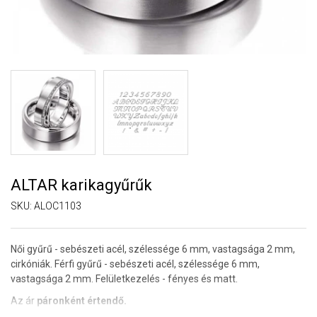
ALTAR karikagyűrűk
SKU:
ALOC1103
Női gyűrű - sebészeti acél, szélessége 6 mm, vastagsága 2 mm,
cirkóniák. Férfi gyűrű - sebészeti acél, szélessége 6 mm,
vastagsága 2 mm. Felületkezelés - fényes és matt.
Az ár
páronként értendő.