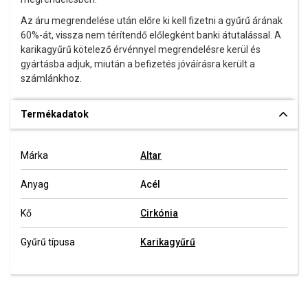
Az áru megrendelése után előre ki kell fizetni a gyűrű árának
60%-át, vissza nem térítendő előlegként banki átutalással. A
karikagyűrű kötelező érvénnyel megrendelésre kerül és
gyártásba adjuk, miután a befizetés jóváírásra került a
számlánkhoz.
Termékadatok
Márka
Altar
Anyag
Acél
Kő
Cirkónia
Gyűrű típusa
Karikagyűrű