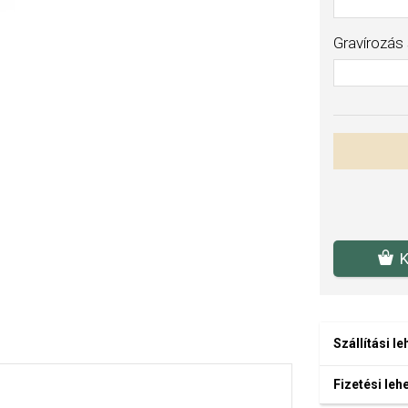
Gravírozás
K
Szállítási l
Fizetési le