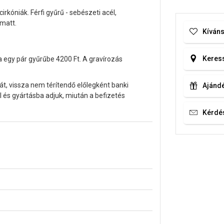
rkóniák. Férfi gyűrű - sebészeti acél,
matt.
Kíváns
Keress
a egy pár gyűrűbe 4200 Ft. A gravírozás
át, vissza nem térítendő előlegként banki
Ajándé
 és gyártásba adjuk, miután a befizetés
Kérdé