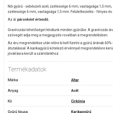
Női gyűrű - sebészeti acél, szélessége 6 mm, vastagsága 1,5 mm, ci
szélessége 6 mm, vastagsága 1,5 mm. Felületkezelés - fényes és 
Az ár
páronként értendő.
Gravírozási lehetőséget kínálunk minden gyűrűbe. A gravírozás ár
szövegét adja meg a megjegyzés rovatban a megrendelésben.
Az áru megrendelése után előre ki kell fizetni a gyűrű árának 60%-
átutalással. A karikagyűrű kötelező érvénnyel megrendelésre kerül
jóváírásra került a számlánkhoz.
Termékadatok
Márka
Altar
Anyag
Acél
Kő
Cirkónia
Gyűrű típusa
Karikagyűrű