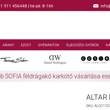
21 911 456448
|
hé-pé: 8-16h
info
ARANY
EZÜST
GYÉMÁNTOK
ELJEGYZÉSI GYŰRŰK
K
AS SABO: Gyűjtsön és spóroljon
További info
ALTAR 
SKU:
ALOC110