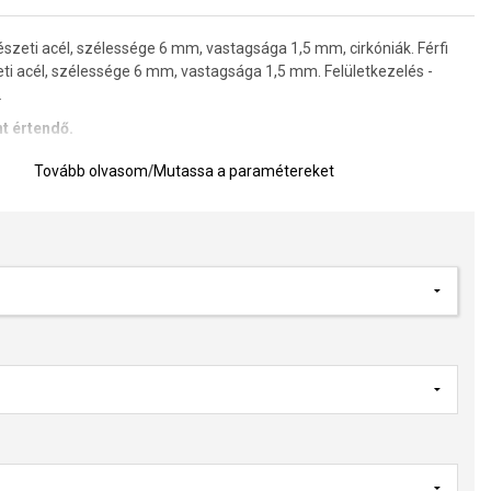
észeti acél, szélessége 6 mm, vastagsága 1,5 mm, cirkóniák. Férfi
eti acél, szélessége 6 mm, vastagsága 1,5 mm. Felületkezelés -
.
t értendő.
Tovább olvasom
/
Mutassa a paramétereket
hetőséget kínálunk minden gyűrűbe. A gravírozás ára egy pár gyűrűbe
vírozás szövegét adja meg a megjegyzés rovatban a
n.
lése után előre ki kell fizetni a gyűrű árának 60%-át, vissza nem
gként banki átutalással. A karikagyűrű kötelező érvénnyel
erül és gyártásba adjuk, miután a befizetés jóváírásra került a