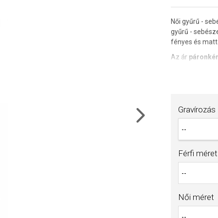
Női gyűrű - seb
gyűrű - sebész
fényes és matt
Az ár
páronkén
Gravírozási le
4200 Ft. A gra
megrendelésbe
Gravírozás
Az áru megrende
térítendő előle
Next
megrendelésre k
számlánkhoz.
Férfi méret
Női méret