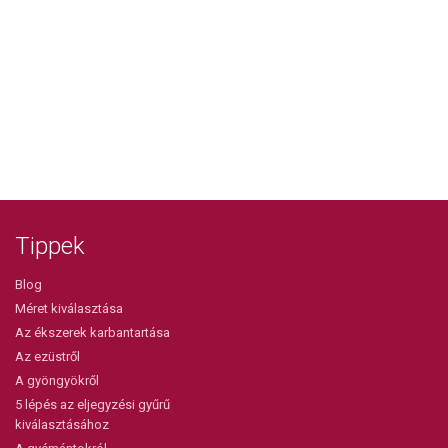
Tippek
Blog
Méret kiválasztása
Az ékszerek karbantartása
Az ezüstről
A gyöngyökről
5 lépés az eljegyzési gyűrű
kiválasztásához