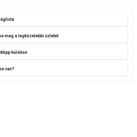
áglista
e meg a legközelebbi üzletet
ktipp küldése
se van?