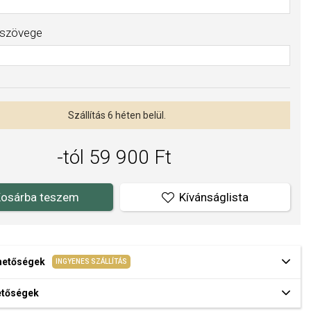
 szövege
Szállítás 6 héten belül.
-tól 59 900 Ft
Kívánságlista
osárba teszem
ehetőségek
INGYENES SZÁLLÍTÁS
hetőségek