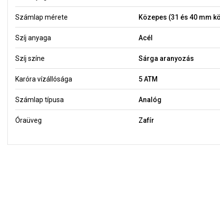
Számlap mérete
Közepes (31 és 40 mm kö
Szíj anyaga
Acél
Szíj színe
Sárga aranyozás
Karóra vízállósága
5 ATM
Számlap típusa
Analóg
Óraüveg
Zafír