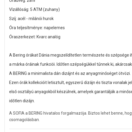
Óraüveg: zafír
Vízállóság: 5 ATM (zuhany)
Szíj: acél - milánói hurok
Óra teljesítménye: napelemes
Óraszerkezet: Kvarc analóg
A Bering órákat Dánia megszelídítetlen természete és szépsége ihl
a márka óráinak funkciói. Időtlen szépségükkel tűnnek ki, akárcsak
A BERING a minimalista dán dizájnt és az anyagminőséget ötvözi.
Ezen órák kollekcióit letisztult, egyszerű dizájn és tiszta vonalak j
első osztályú anyagokból készülnek, amelyek garantálják a minő
időtlen dizájn.
A SOFIA a BERING hivatalos forgalmazója. Biztos lehet benne, hog
csomagolásban.