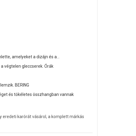
ette, amelyeket a dizájn és a...
 a végtelen gleccserek. Órák
ellemzik. BERING
séget és tökéletes összhangban vannak
y eredeti karórát vásárol, a komplett márkás