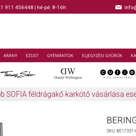
21 911 456448
|
hé-pé: 8-16h
info
ARANY
EZÜST
GYÉMÁNTOK
ELJEGYZÉSI GYŰRŰK
K
AS SABO: Gyűjtsön és spóroljon
További info
BERING 
SKU:
BE17331-