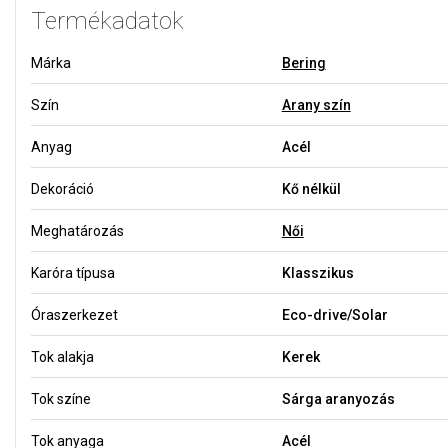
Termékadatok
Márka
Bering
Szín
Arany szín
Anyag
Acél
Dekoráció
Kő nélkül
Meghatározás
Női
Karóra típusa
Klasszikus
Óraszerkezet
Eco-drive/Solar
Tok alakja
Kerek
Tok színe
Sárga aranyozás
Tok anyaga
Acél