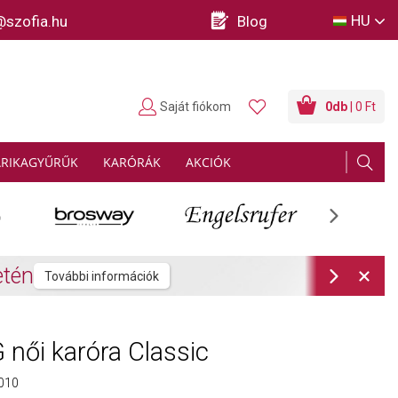
HU
@szofia.hu
Blog
Saját fiókom
0
db
| 0 Ft
ARIKAGYŰRŰK
KARÓRÁK
AKCIÓK
Next
rmációk
Next
női karóra Classic
010