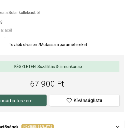
ra a Solar kollekcióból.
óg
a: acél
je: 31 mm
Tovább olvasom
/
Mutassa a paramétereket
ATM (zuhany)
ánói hurok
KÉSZLETEN: Sszállítás 3-5 munkanap
nye: napelemes
67 900 Ft
Kvarc analóg
Kívánságlista
osárba teszem
t Dánia megszelídítetlen természete és szépsége ihlette, amelyeket
 funkciói. Időtlen szépségükkel tűnnek ki, akárcsak a végtelen
ák
ehetőségek
INGYENES SZÁLLÍTÁS