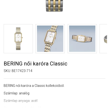
BERING női karóra Classic
SKU:
BE17423-714
BERING női karóra a Classic kollekcióból.
Számlap: analóg
Számlap anyaga: acél
Tárcsa átmérője: 31 x 23 mm