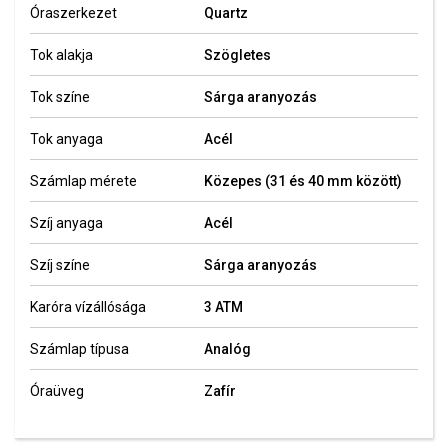
Óraszerkezet
Quartz
Tok alakja
Szögletes
Tok színe
Sárga aranyozás
Tok anyaga
Acél
Számlap mérete
Közepes (31 és 40 mm között)
Szíj anyaga
Acél
Szíj színe
Sárga aranyozás
Karóra vízállósága
3 ATM
Számlap típusa
Analóg
Óraüveg
Zafír