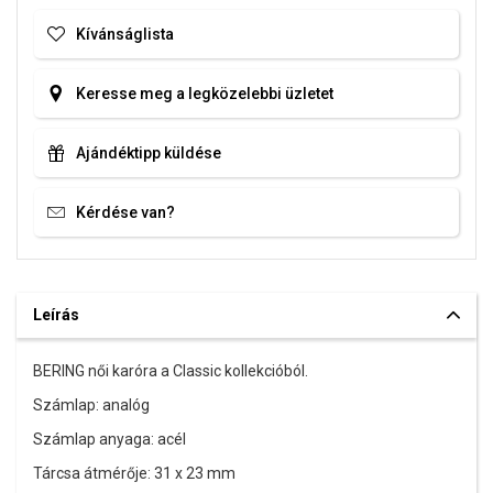
időtlen dizájn.
Kívánságlista
A SOFIA a BERING hivatalos forgalmazója. Biztos lehet benne,
hogy eredeti karórát vásárol, a komplett márkás csomagolásban.
Keresse meg a legközelebbi üzletet
Ajándéktipp küldése
Kérdése van?
Leírás
BERING női karóra a Classic kollekcióból.
Számlap: analóg
Számlap anyaga: acél
Tárcsa átmérője: 31 x 23 mm