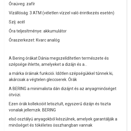
Óraüveg: zafír
Vízállóság: 3 ATM (véletlen vízzel való érintkezés esetén)
Szíj: acél
Óra teljesítménye: akkumulátor
Óraszerkezet: Kvarc analóg
A Bering órákat Dánia megszelídítetlen természete és
szépsége ihlette, amelyeket a dizájn és a...
a márka óráinak funkciói. Időtlen szépségükkel tűnnek ki,
akárcsak a végtelen gleccserek. Órák
A BERING a minimalista dán dizájnt és az anyagminőséget
ötvözi.
Ezen órák kollekcióit letisztult, egyszerű dizájn és tiszta
vonalak jellemzik. BERING
első osztályú anyagokból készülnek, amelyek garantálják a
minőséget és tökéletes összhangban vannak