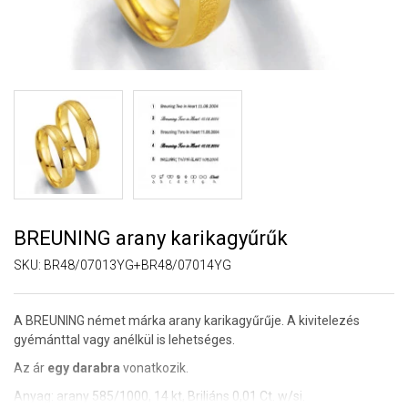
BREUNING arany karikagyűrűk
SKU:
BR48/07013YG+BR48/07014YG
A BREUNING német márka arany karikagyűrűje. A kivitelezés
gyémánttal vagy anélkül is lehetséges.
Az ár
egy darabra
vonatkozik.
Anyag: arany 585/1000, 14 kt, Briliáns 0,01 Ct. w/si.