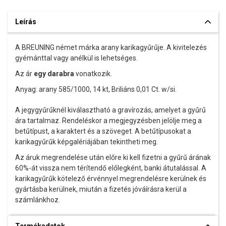
Leírás
A BREUNING német márka arany karikagyűrűje. A kivitelezés
gyémánttal vagy anélkül is lehetséges.
Az ár
egy darabra
vonatkozik.
Anyag: arany 585/1000, 14 kt, Briliáns 0,01 Ct. w/si.
A jegygyűrűknél kiválasztható a gravírozás, amelyet a gyűrű
ára tartalmaz. Rendeléskor a megjegyzésben jelölje meg a
betűtípust, a karaktert és a szöveget. A betűtípusokat a
karikagyűrűk képgalériájában tekintheti meg.
Az áruk megrendelése után előre ki kell fizetni a gyűrű árának
60%-át vissza nem térítendő előlegként, banki átutalással. A
karikagyűrűk kötelező érvénnyel megrendelésre kerülnek és
gyártásba kerülnek, miután a fizetés jóváírásra kerül a
számlánkhoz.