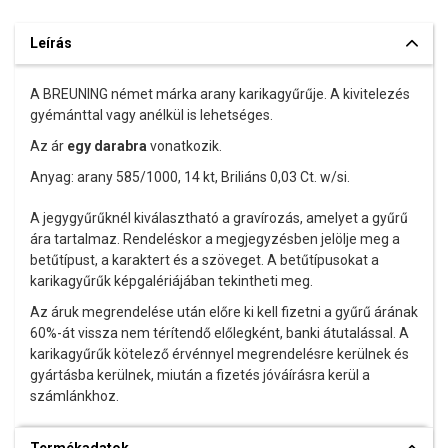
Leírás
A BREUNING német márka arany karikagyűrűje. A kivitelezés
gyémánttal vagy anélkül is lehetséges.
Az ár
egy darabra
vonatkozik.
Anyag: arany 585/1000, 14 kt, Briliáns 0,03 Ct. w/si.
A jegygyűrűknél kiválasztható a gravírozás, amelyet a gyűrű
ára tartalmaz. Rendeléskor a megjegyzésben jelölje meg a
betűtípust, a karaktert és a szöveget. A betűtípusokat a
karikagyűrűk képgalériájában tekintheti meg.
Az áruk megrendelése után előre ki kell fizetni a gyűrű árának
60%-át vissza nem térítendő előlegként, banki átutalással. A
karikagyűrűk kötelező érvénnyel megrendelésre kerülnek és
gyártásba kerülnek, miután a fizetés jóváírásra kerül a
számlánkhoz.