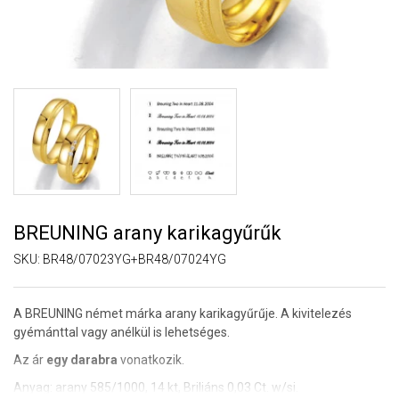
BREUNING arany karikagyűrűk
SKU:
BR48/07023YG+BR48/07024YG
A BREUNING német márka arany karikagyűrűje. A kivitelezés
gyémánttal vagy anélkül is lehetséges.
Az ár
egy darabra
vonatkozik.
Anyag: arany 585/1000, 14 kt, Briliáns 0,03 Ct. w/si.