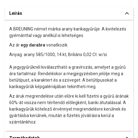
Leírás
A BREUNING német márka arany karikagyűrűje. A kivitelezés
gyémánttal vagy anélkül is lehetséges.
Az ár
egy darabra
vonatkozik.
Anyag: arany 585/1000, 14 kt, Briliáns 0,02 Ct. w/si.
A jegygyűrűknél kiválasztható a gravírozás, amelyet a gyűrű
ára tartalmaz. Rendeléskor a megjegyzésben jelölje meg a
betűtípust, a karaktert és a szöveget. A betűtípusokat a
karikagyűrűk képgalériájában tekintheti meg.
Az áruk megrendelése után előre ki kell fizetni a gyűrű árának
60%-át vissza nem térítendő előlegként, banki átutalással. A
karikagyűrűk kötelező érvénnyel megrendelésre kerülnek és
gyártásba kerülnek, miután a fizetés jóváírásra kerül a
számlánkhoz.