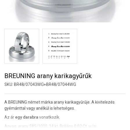
BREUNING arany karikagyűrűk
SKU:
BR48/07043WG+BR48/07044WG
A BREUNING német márka arany karikagyűrűje. A kivitelezés
gyémánttal vagy anélkül is lehetséges.
Az ár
egy darabra
vonatkozik.
Anyag: arany 585/1000, 14 kt, Briliáns 0,02 Ct. w/si.