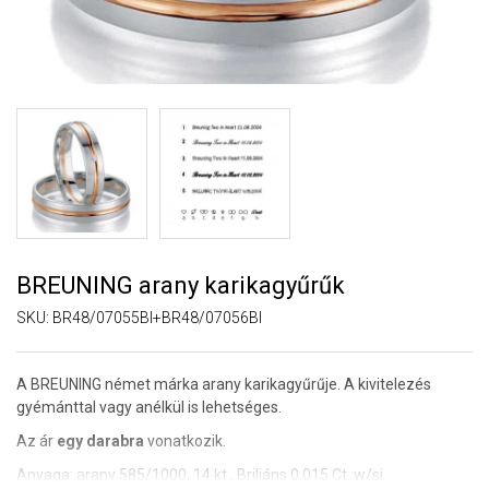
BREUNING arany karikagyűrűk
SKU:
BR48/07055BI+BR48/07056BI
A BREUNING német márka arany karikagyűrűje. A kivitelezés
gyémánttal vagy anélkül is lehetséges.
Az ár
egy darabra
vonatkozik.
Anyaga: arany 585/1000, 14 kt., Briliáns 0,015 Ct. w/si.