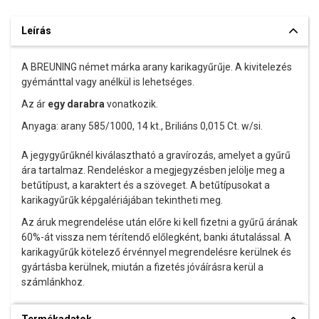
Leírás
A BREUNING német márka arany karikagyűrűje. A kivitelezés
gyémánttal vagy anélkül is lehetséges.
Az ár
egy darabra
vonatkozik.
Anyaga: arany 585/1000, 14 kt., Briliáns 0,015 Ct. w/si.
A jegygyűrűknél kiválasztható a gravírozás, amelyet a gyűrű
ára tartalmaz. Rendeléskor a megjegyzésben jelölje meg a
betűtípust, a karaktert és a szöveget. A betűtípusokat a
karikagyűrűk képgalériájában tekintheti meg.
Az áruk megrendelése után előre ki kell fizetni a gyűrű árának
60%-át vissza nem térítendő előlegként, banki átutalással. A
karikagyűrűk kötelező érvénnyel megrendelésre kerülnek és
gyártásba kerülnek, miután a fizetés jóváírásra kerül a
számlánkhoz.