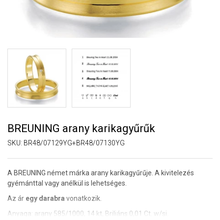
BREUNING arany karikagyűrűk
SKU:
BR48/07129YG+BR48/07130YG
A BREUNING német márka arany karikagyűrűje. A kivitelezés
gyémánttal vagy anélkül is lehetséges.
Az ár
egy darabra
vonatkozik.
Anyaga: arany 585/1000, 14 kt, Briliáns 0,01 Ct. w/si.