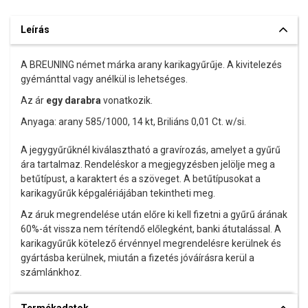
Leírás
A BREUNING német márka arany karikagyűrűje. A kivitelezés
gyémánttal vagy anélkül is lehetséges.
Az ár
egy darabra
vonatkozik.
Anyaga: arany 585/1000, 14 kt, Briliáns 0,01 Ct. w/si.
A jegygyűrűknél kiválasztható a gravírozás, amelyet a gyűrű
ára tartalmaz. Rendeléskor a megjegyzésben jelölje meg a
betűtípust, a karaktert és a szöveget. A betűtípusokat a
karikagyűrűk képgalériájában tekintheti meg.
Az áruk megrendelése után előre ki kell fizetni a gyűrű árának
60%-át vissza nem térítendő előlegként, banki átutalással. A
karikagyűrűk kötelező érvénnyel megrendelésre kerülnek és
gyártásba kerülnek, miután a fizetés jóváírásra kerül a
számlánkhoz.