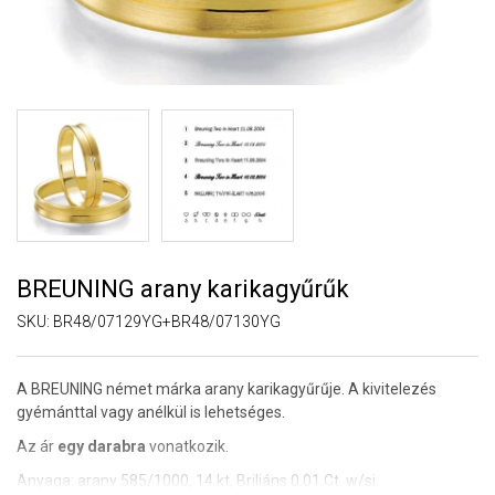
BREUNING arany karikagyűrűk
SKU:
BR48/07129YG+BR48/07130YG
A BREUNING német márka arany karikagyűrűje. A kivitelezés
gyémánttal vagy anélkül is lehetséges.
Az ár
egy darabra
vonatkozik.
Anyaga: arany 585/1000, 14 kt, Briliáns 0,01 Ct. w/si.