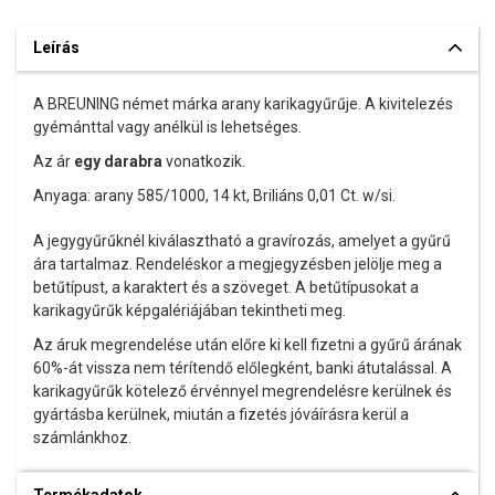
Leírás
A BREUNING német márka arany karikagyűrűje. A kivitelezés
gyémánttal vagy anélkül is lehetséges.
Az ár
egy darabra
vonatkozik.
Anyaga: arany 585/1000, 14 kt, Briliáns 0,01 Ct. w/si.
A jegygyűrűknél kiválasztható a gravírozás, amelyet a gyűrű
ára tartalmaz. Rendeléskor a megjegyzésben jelölje meg a
betűtípust, a karaktert és a szöveget. A betűtípusokat a
karikagyűrűk képgalériájában tekintheti meg.
Az áruk megrendelése után előre ki kell fizetni a gyűrű árának
60%-át vissza nem térítendő előlegként, banki átutalással. A
karikagyűrűk kötelező érvénnyel megrendelésre kerülnek és
gyártásba kerülnek, miután a fizetés jóváírásra kerül a
számlánkhoz.