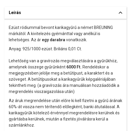
Leírás
Ezüst ródiummal bevont karikagyűrű a német BREUNING
márkától. A kivitelezés gyémánttal vagy anélkül is
lehetséges. Az ár
egy darabra
vonatkozik.
Anyag: 925/1000 ezüst. Briliáns 0,01 Ct.
Lehetőség van a gravírozás megválasztására a gyűrűkhöz,
amelynek összege gyűrűnként
6000
Ft.
Rendeléskor a
megjegyzésben jelölje meg a betűtípust, a karaktert és a
szöveget. A betűtípusokat a karikagyűrűk képgalériájában
tekintheti meg. (a gravírozás ára manuálisan hozzáadódik a
megrendelés visszaigazolása után)
Az áruk megrendelése után előre ki kell fizetni a gyűrű árának
60%-át vissza nem térítendő előlegként, banki átutalással. A
karikagyűrűk kötelező érvénnyel megrendelésre kerülnek és
gyártásba kerülnek, miután a fizetés jóváírásra kerül a
számlánkhoz.