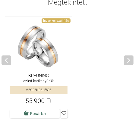
Megtekintett
Ingyenes szállítás
BREUNING
ezüst karikagyűrűk
MEGRENDELÉSRE
55 900 Ft
Kosárba