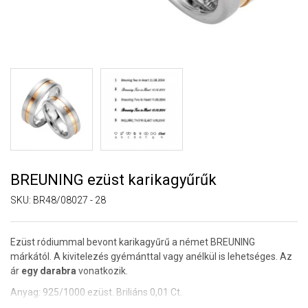
BREUNING ezüst karikagyűrűk
SKU:
BR48/08027 - 28
Ezüst ródiummal bevont karikagyűrű a német BREUNING
márkától. A kivitelezés gyémánttal vagy anélkül is lehetséges. Az
ár
egy darabra
vonatkozik.
Anyag: 925/1000 ezüst. Briliáns 0,01 Ct.