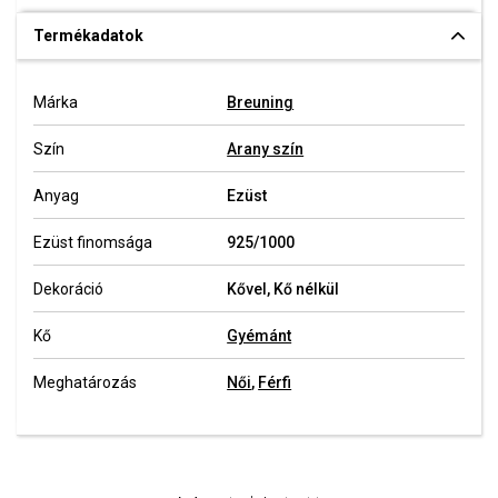
Termékadatok
Márka
Breuning
Szín
Arany szín
Anyag
Ezüst
Ezüst finomsága
925/1000
Dekoráció
Kővel, Kő nélkül
Kő
Gyémánt
Meghatározás
Női
,
Férfi