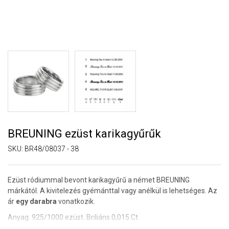
BREUNING ezüst karikagyűrűk
SKU:
BR48/08037 - 38
Ezüst ródiummal bevont karikagyűrű a német BREUNING
márkától. A kivitelezés gyémánttal vagy anélkül is lehetséges. Az
ár
egy darabra
vonatkozik.
Anyag: 925/1000 ezüst. Briliáns 0,015 Ct.