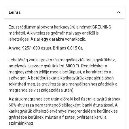
Leírás
Ezüst ródiummal bevont karikagyűrű a német BREUNING
márkától. A kivitelezés gyémánttal vagy anélkül is
lehetséges. Az ár
egy darabra
vonatkozik.
Anyag: 925/1000 ezüst. Briliáns 0,015 Ct.
Lehetőség van a gravírozás megválasztására a gyűrűkhöz,
amelynek összege gyűrűnként
6000
Ft.
Rendeléskor a
megjegyzésben jelölje meg a betűtípust, a karaktert és a
szöveget. A betűtípusokat a karikagyűrűk képgalériájában
tekintheti meg. (a gravírozás ára manuálisan hozzáadódik a
megrendelés visszaigazolása után)
Az áruk megrendelése után előre ki kell fizetni a gyűrű árának
60%-át vissza nem térítendő előlegként, banki átutalással. A
karikagyűrűk kötelező érvénnyel megrendelésre kerülnek és
gyártásba kerülnek, miután a fizetés jóváírásra kerül a
számlánkhoz.