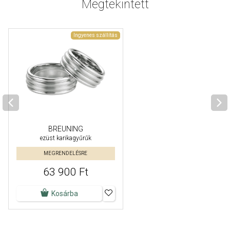
Megtekintett
Ingyenes szállítás
BREUNING
ezüst karikagyűrűk
MEGRENDELÉSRE
63 900 Ft
Kosárba