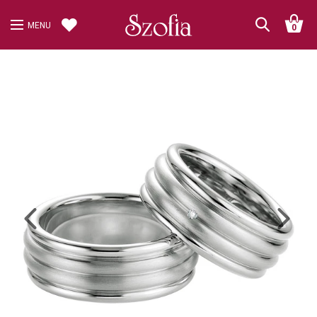
MENU
0
Previous
Next