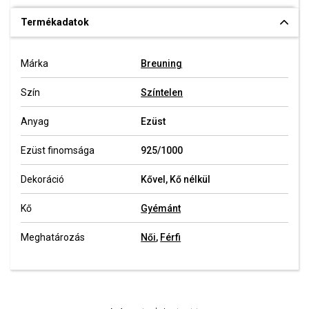
Termékadatok
Márka
Breuning
Szín
Színtelen
Anyag
Ezüst
Ezüst finomsága
925/1000
Dekoráció
Kővel, Kő nélkül
Kő
Gyémánt
Meghatározás
Női
,
Férfi