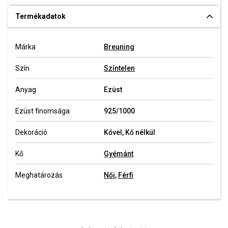
Termékadatok
Márka
Breuning
Szín
Színtelen
Anyag
Ezüst
Ezüst finomsága
925/1000
Dekoráció
Kővel, Kő nélkül
Kő
Gyémánt
Meghatározás
Női
,
Férfi