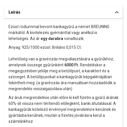
Leírás
Ezüst ródiummal bevont karikagyűrű a német BREUNING
márkától. A kivitelezés gyémánttal vagy anélkül is
lehetséges. Az ár
egy darabra
vonatkozik.
Anyag: 925/1000 ezüst. Briliáns 0,015 Ct.
Lehetőség van a gravírozás megválasztására a gyűrűkhöz,
amelynek összege gyűrűnként
6000
Ft.
Rendeléskor a
megjegyzésben jelölje meg a betűtípust, a karaktert és a
szöveget. A betűtípusokat a karikagyűrűk képgalériájában
tekintheti meg. (a gravírozás ára manuálisan hozzáadódik a
megrendelés visszaigazolása után)
Az áruk megrendelése után előre ki kell fizetni a gyűrű árának
60%-át vissza nem térítendő előlegként, banki átutalással. A
karikagyűrűk kötelező érvénnyel megrendelésre kerülnek és
gyártásba kerülnek, miután a fizetés jóváírásra kerül a
számlánkhoz.