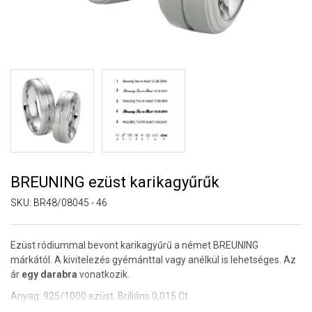
BREUNING ezüst karikagyűrűk
SKU:
BR48/08045 - 46
Ezüst ródiummal bevont karikagyűrű a német BREUNING
márkától. A kivitelezés gyémánttal vagy anélkül is lehetséges. Az
ár
egy darabra
vonatkozik.
Anyag: 925/1000 ezüst. Briliáns 0,015 Ct.