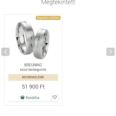
Megtekintett
Ingyenes szállítás
BREUNING
ezüst karikagyűrűk
MEGRENDELÉSRE
51 900 Ft
Kosárba