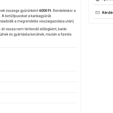
ynek összege gyűrűnként
6000 Ft.
Rendeléskor a
Kérdé
. A betűtípusokat a karikagyűrűk
zzáadódik a megrendelés visszaigazolása után)
-át vissza nem térítendő előlegként, banki
ülnek és gyártásba kerülnek, miután a fizetés