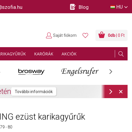
HU
@szofia.hu
Blog
Saját fiókom
0
db
| 0 Ft
ARIKAGYŰRŰK
KARÓRÁK
AKCIÓK
Next
rmációk
Next
NG ezüst karikagyűrűk
9 - 80