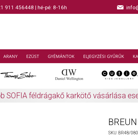
21 911 456448
|
hé-pé: 8-16h
info
ARANY
EZÜST
GYÉMÁNTOK
ELJEGYZÉSI GYŰRŰK
K
AS SABO: Gyűjtsön és spóroljon
További info
BREUNI
SKU:
BR48/0807