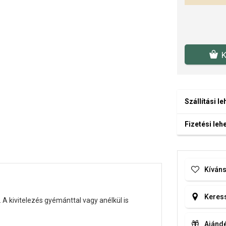
K
Szállítási l
Fizetési le
Kíváns
Keress
 kivitelezés gyémánttal vagy anélkül is
Ajándé