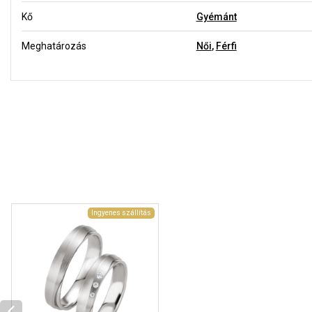
Kő
Gyémánt
Meghatározás
Női
,
Férfi
Ingyenes szállítás