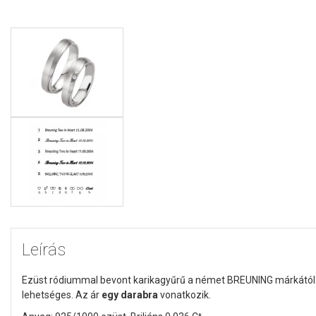
Leírás
Ezüst ródiummal bevont karikagyűrű a német BREUNING márkától. A
lehetséges. Az ár
egy darabra
vonatkozik.