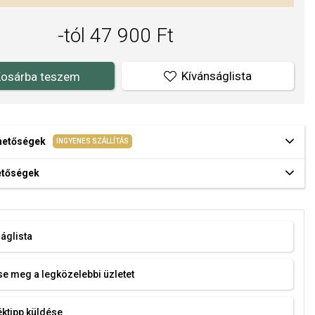
-tól 47 900 Ft
Kívánságlista
osárba teszem
ehetőségek
INGYENES SZÁLLÍTÁS
hetőségek
áglista
e meg a legközelebbi üzletet
ktipp küldése