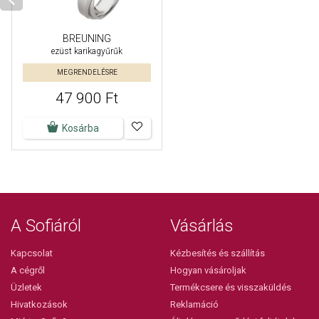
BREUNING
ezüst karikagyűrűk
MEGRENDELÉSRE
47 900 Ft
Kosárba
A Sofiáról
Vásárlás
Kapcsolat
Kézbesítés és szállítás
A cégről
Hogyan vásároljak
Üzletek
Termékcsere és visszaküldés
Hivatkozások
Reklamáció