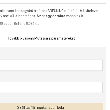
l bevont karikagyűrű a német BREUNING márkától. A kivitelezés
 anélkül is lehetséges. Az ár
egy darabra
vonatkozik.
 ezüst. Briliáns 0,036 Ct.
a gravírozás megválasztására a gyűrűkhöz, amelynek összege
Tovább olvasom
/
Mutassa a paramétereket
0 Ft.
Rendeléskor a megjegyzésben jelölje meg a betűtípust, a
szöveget. A betűtípusokat a karikagyűrűk képgalériájában tekintheti
ozás ára manuálisan hozzáadódik a megrendelés visszaigazolása
elése után előre ki kell fizetni a gyűrű árának 60%-át vissza nem
gként, banki átutalással. A karikagyűrűk kötelező érvénnyel
erülnek és gyártásba kerülnek, miután a fizetés jóváírásra kerül a
Szállítás 15 munkanapon belül.