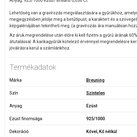
Anyag: 925/1000 ezüst. Briliáns 0,036 Ct.
Lehetőség van a gravírozás megválasztására a gyűrűkhöz, amel
megjegyzésben jelölje meg a betűtípust, a karaktert és a szöveget
képgalériájában tekintheti meg. (a gravírozás ára manuálisan ho
Az áruk megrendelése után előre ki kell fizetni a gyűrű árának 60%
átutalással. A karikagyűrűk kötelező érvénnyel megrendelésre ker
jóváírásra kerül a számlánkhoz.
Termékadatok
Márka
Breuning
Szín
Színtelen
Anyag
Ezüst
Ezüst finomsága
925/1000
Dekoráció
Kővel, Kő nélkül