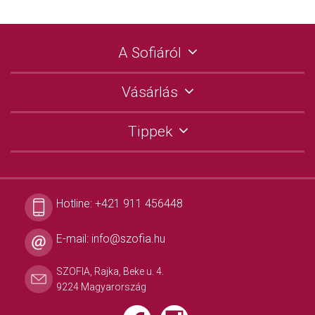
A Sofiáról
Vásárlás
Tippek
Hotline:
+421 911 456448
E-mail:
info@szofia.hu
SZOFIA, Rajka, Beke u. 4.
9224 Magyarország