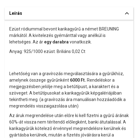
Leírás
Ezüst ródiummal bevont karikagyűrű a német BREUNING
márkától. A kivitelezés gyémánttal vagy anélkül is
lehetséges. Az ár
egy darabra
vonatkozik.
Anyag: 925/1000 ezüst. Briliáns 0,02 Ct
Lehetőség van a gravírozás megválasztására a gyűrűkhöz,
amelynek összege gyűrűnként
6000
Ft.
Rendeléskor a
megjegyzésben jelölje meg a betűtípust, a karaktert és a
szöveget. A betűtípusokat a karikagyűrűk képgalériájában
tekintheti meg. (a gravírozás ára manuálisan hozzáadódik a
megrendelés visszaigazolása után)
Az áruk megrendelése után előre ki kell fizetni a gyűrű árának
60%-át vissza nem térítendő előlegként, banki átutalással. A
karikagyűrűk kötelező érvénnyel megrendelésre kerülnek és
gyártásba kerülnek, miután a fizetés jóváírásra kerül a