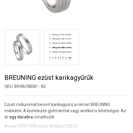
BREUNING ezüst karikagyűrűk
SKU:
BR48/08081 - 82
Ezüst ródiummal bevont karikagyűrű a német BREUNING
márkától. A kivitelezés gyémánttal vagy anélkül is lehetséges. Az
ár
egy darabra
vonatkozik.
Anyag: 925/1000 ezüst. Briliáns 0,02 Ct