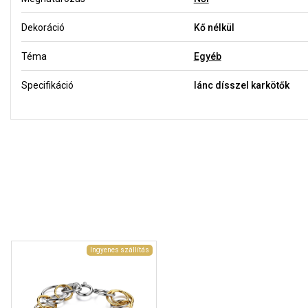
Dekoráció
Kő nélkül
Téma
Egyéb
Specifikáció
lánc dísszel karkötők
Ingyenes szállítás