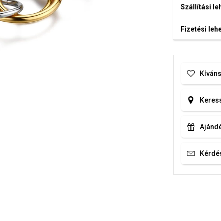
Szállítási l
Fizetési le
Kíváns
Keress
Ajándé
Kérdé