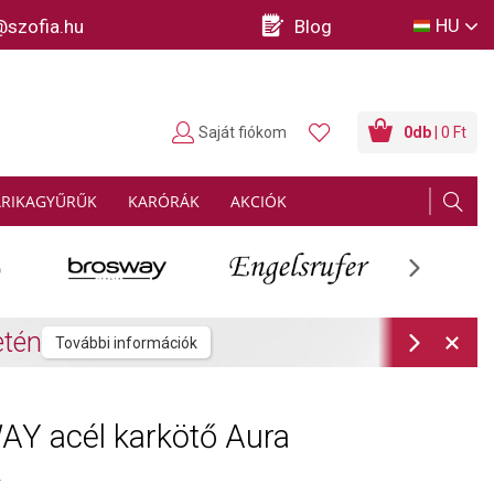
HU
@szofia.hu
Blog
Saját fiókom
0
db
| 0 Ft
ARIKAGYŰRŰK
KARÓRÁK
AKCIÓK
Next
rmációk
Next
Y acél karkötő Aura
2