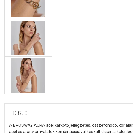
Leírás
A BROSWAY AURA acél karkötő jellegzetes, összefonódó, kör alakú
acél és arany árnyalatok kombinációjával készült dizájnja különle