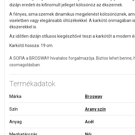
dizájn eredeti és kifinomult jelleget kölcsönöz az ékszernek.
A fényes, sima szemek dinamikus megjelenést kölcsönöznek, am
viseletben vagy elegánsabb öltözékekkel. A karkötő önmagában 
ékszerekkel is.
Az időtlen dizájn stílusos kiegészítővé teszi a karkötőt a modern
Karkötő hossza: 19 cm.
A SOFIA a BROSWAY hivatalos forgalmazója. Biztos lehet benne, h
csomagolásban.
Termékadatok
Márka
Brosway
Szín
Arany szín
Anyag
Acél
Meghatározás
Női