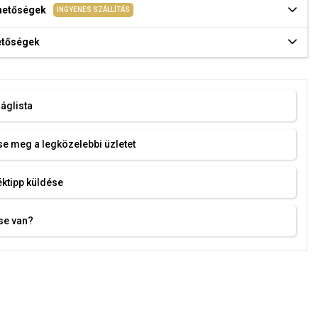
ehetőségek
INGYENES SZÁLLÍTÁS
hetőségek
áglista
e meg a legközelebbi üzletet
ktipp küldése
se van?