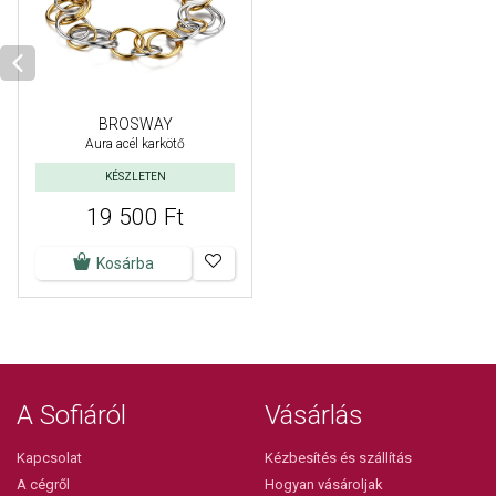
BROSWAY
Aura acél karkötő
KÉSZLETEN
19 500 Ft
Kosárba
A Sofiáról
Vásárlás
Kapcsolat
Kézbesítés és szállítás
A cégről
Hogyan vásároljak