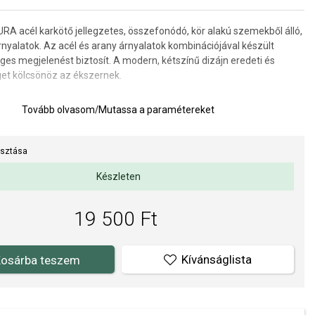
 acél karkötő jellegzetes, összefonódó, kör alakú szemekből álló,
rnyalatok. Az acél és arany árnyalatok kombinációjával készült
eges megjelenést biztosít. A modern, kétszínű dizájn eredeti és
eget kölcsönöz az ékszernek.
 szemek dinamikus megjelenést kölcsönöznek, amely gyönyörűen
Tovább olvasom
/
Mutassa a paramétereket
mindennapi viseletben vagy elegánsabb öltözékekkel. A karkötő
emekül mutat, de könnyen kombinálható más ékszerekkel is.
jn stílusos kiegészítővé teszi a karkötőt a modern és egyedi
asztása
velő nők számára.
Készleten
: 19 cm.
19 500 Ft
WAY hivatalos forgalmazója. Biztos lehet benne, hogy eredeti
l, a komplett márkás csomagolásban.
Kívánságlista
osárba teszem