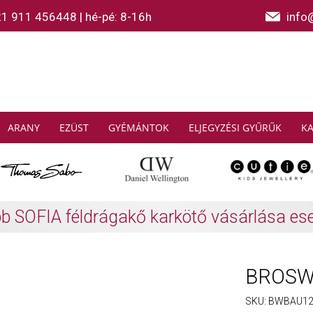
21 911 456448
|
hé-pé: 8-16h
info
ARANY
EZÜST
GYÉMÁNTOK
ELJEGYZÉSI GYŰRŰK
K
AS SABO: Gyűjtsön és spóroljon
További info
BROSWA
SKU:
BWBAU1