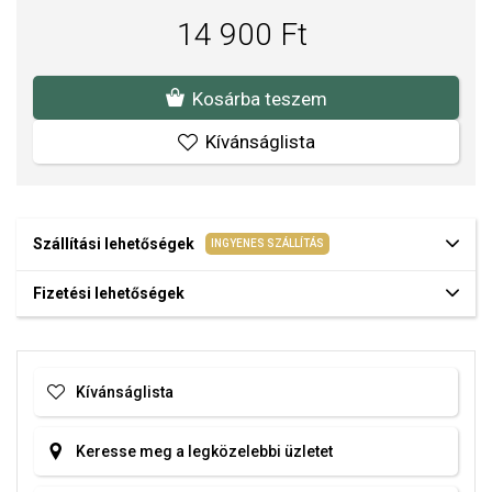
A SOFIA a BROSWAY hivatalos forgalmazója. Biztos lehet benne,
14 900 Ft
hogy eredeti ékszert vásárol, a komplett márkás csomagolásban.
Kosárba teszem
Kívánságlista
Szállítási lehetőségek
INGYENES SZÁLLÍTÁS
Fizetési lehetőségek
Kívánságlista
Keresse meg a legközelebbi üzletet