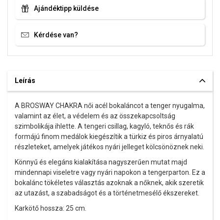
Ajándéktipp küldése
Kérdése van?
Leírás
A BROSWAY CHAKRA női acél bokaláncot a tenger nyugalma,
valamint az élet, a védelem és az összekapcsoltság
szimbolikája ihlette. A tengeri csillag, kagyló, teknős és rák
formájú finom medálok kiegészítik a türkiz és piros árnyalatú
részleteket, amelyek játékos nyári jelleget kölcsönöznek neki.
Könnyű és elegáns kialakítása nagyszerűen mutat majd
mindennapi viseletre vagy nyári napokon a tengerparton. Ez a
bokalánc tökéletes választás azoknak a nőknek, akik szeretik
az utazást, a szabadságot és a történetmesélő ékszereket.
Karkötő hossza: 25 cm.