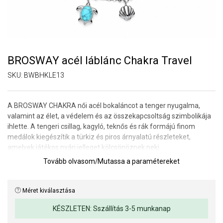
BROSWAY acél láblánc Chakra Travel
SKU:
BWBHKLE13
A BROSWAY CHAKRA női acél bokaláncot a tenger nyugalma,
valamint az élet, a védelem és az összekapcsoltság szimbolikája
ihlette. A tengeri csillag, kagyló, teknős és rák formájú finom
medálok kiegészítik a türkiz és piros árnyalatú részleteket,
amelyek játékos nyári jelleget kölcsönöznek neki.
Tovább olvasom
/
Mutassa a paramétereket
Könnyű és elegáns kialakítása nagyszerűen mutat majd
mindennapi viseletre vagy nyári napokon a tengerparton. Ez a
bokalánc tökéletes választás azoknak a nőknek, akik szeretik az
Méret kiválasztása
utazást, a szabadságot és a történetmesélő ékszereket.
KÉSZLETEN: Sszállítás 3-5 munkanap
Karkötő hossza: 25 cm.