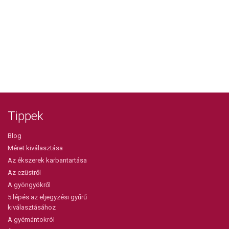
Tippek
Blog
Méret kiválasztása
Az ékszerek karbantartása
Az ezüstről
A gyöngyökről
5 lépés az eljegyzési gyűrű
kiválasztásához
A gyémántokról