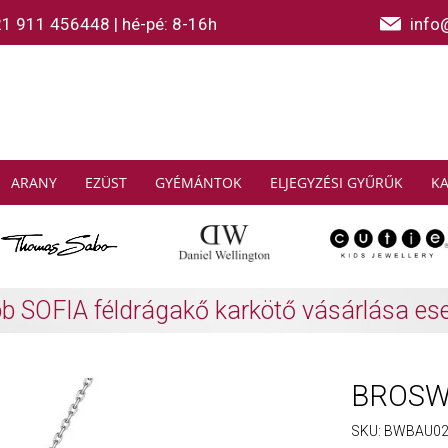
21 911 456448
|
hé-pé: 8-16h
info
ARANY
EZÜST
GYÉMÁNTOK
ELJEGYZÉSI GYŰRŰK
K
AS SABO: Gyűjtsön és spóroljon
További info
BROSWA
SKU:
BWBAU0