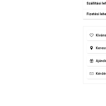
Szállítási l
Fizetési le
Kíváns
Keress
Ajándé
Kérdé