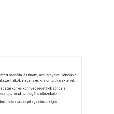
tott medállal és finom, acél árnyalatú láncokkal
szert alkot, elegáns és kifinomult karakterrel.
mozgatáskor, és könnyedséget kölcsönöz a
ennapi, mind az elegáns öltözékekkel.
rn, letisztult és jellegzetes dizájnú