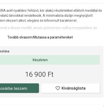
 acél nyaklánc feltűnő, kör alakú részletekkel ellátott medállal és
yalatú láncokkal rendelkezik. A minimalista dizájn megnyújtott
rn ékszert alkot, elegáns és kifinomult karakterrel.
emeli a díszes medált, amely gyönyörűen csillog mozgatáskor, és
ölcsönöz a nyakláncnak. Az időtlen dizájn könnyen kombinálható
Tovább olvasom
/
Mutassa a paramétereket
api, mind az elegáns öltözékekkel.
lis választás azoknak a nőknek, akik kedvelik a modern, letisztult és
ájnú kiegészítőket.
asztása
a: 50 cm.
Készleten
WAY hivatalos forgalmazója. Biztos lehet benne, hogy eredeti
16 900 Ft
l, a komplett márkás csomagolásban.
Kívánságlista
osárba teszem