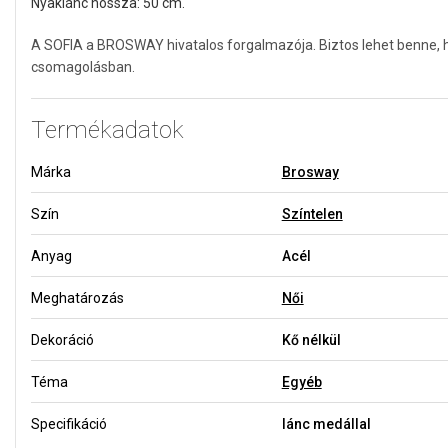
Nyaklánc hossza: 50 cm.
A SOFIA a BROSWAY hivatalos forgalmazója. Biztos lehet benne, h
csomagolásban.
Termékadatok
Márka
Brosway
Szín
Színtelen
Anyag
Acél
Meghatározás
Női
Dekoráció
Kő nélkül
Téma
Egyéb
Specifikáció
lánc medállal