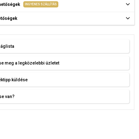
ehetőségek
INGYENES SZÁLLÍTÁS
hetőségek
áglista
e meg a legközelebbi üzletet
ktipp küldése
se van?