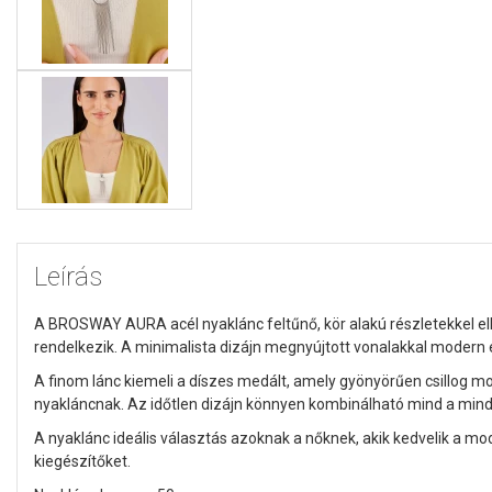
Leírás
A BROSWAY AURA acél nyaklánc feltűnő, kör alakú részletekkel ellá
rendelkezik. A minimalista dizájn megnyújtott vonalakkal modern ék
A finom lánc kiemeli a díszes medált, amely gyönyörűen csillog 
nyakláncnak. Az időtlen dizájn könnyen kombinálható mind a mind
A nyaklánc ideális választás azoknak a nőknek, akik kedvelik a mode
kiegészítőket.