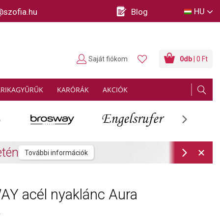
HU
@szofia.hu
Blog
Saját fiókom
0
db
| 0 Ft
ARIKAGYŰRŰK
KARÓRÁK
AKCIÓK
Next
rmációk
Next
Y acél nyaklánc Aura
2