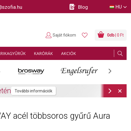
HU
@szofia.hu
Blog
Saját fiókom
0
db
| 0 Ft
ARIKAGYŰRŰK
KARÓRÁK
AKCIÓK
Next
rmációk
Next
Y acél többsoros gyűrű Aura
3