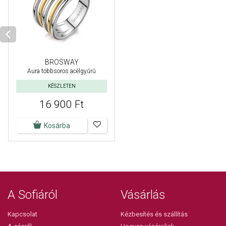
BROSWAY
Aura többsoros acélgyűrű
KÉSZLETEN
16 900 Ft
Kosárba
A Sofiáról
Vásárlás
Kapcsolat
Kézbesítés és szállítás