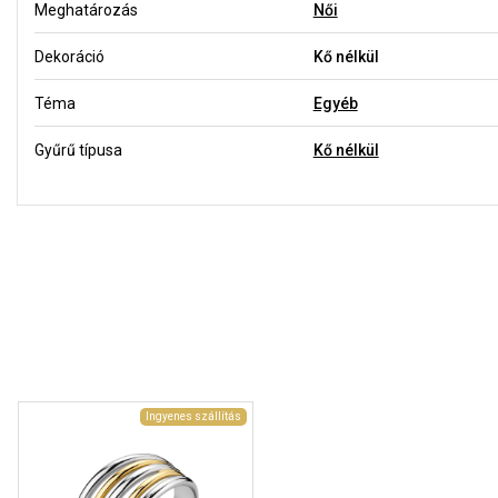
Meghatározás
Női
Dekoráció
Kő nélkül
Téma
Egyéb
Gyűrű típusa
Kő nélkül
Ingyenes szállítás