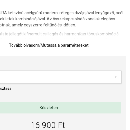
 kétszínű acélgyűrű modern, réteges dizájnjával lenyűgöző, acél
felületek kombinációjával. Az összekapcsolódó vonalak elegáns
otnak, amely egyszerre feltűnő és időtlen.
ista jellegét kifinomult csillogás és harmonikus tónuskombináció
y könnyen kombinálható más ékszerekkel. A jellegzetes dizájn
Tovább olvasom
/
Mutassa a paramétereket
melkedik mind a mindennapi viseletben, mind az elegánsabb
 választás azoknak a nőknek, akik szeretik a modern, letisztult
redeti részletekkel rendelkező ékszereket.
et meghatározására szolgáló segédeszköz
asztása
WAY hivatalos forgalmazója. Biztos lehet benne, hogy eredeti
l, a komplett márkás csomagolásban.
Készleten
16 900 Ft