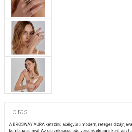
Leírás
A BROSWAY AURA kétszínű acélgyűrű modern, réteges dizájnjával 
kombinációjával. Az összekapcsolódó vonalak elegáns kontrasztot 