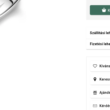
K
Szállítási l
Fizetési le
Kíváns
Keress
Ajándé
Kérdé