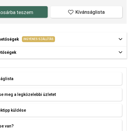
Kívánságlista
osárba teszem
ehetőségek
INGYENES SZÁLLÍTÁS
hetőségek
áglista
e meg a legközelebbi üzletet
ktipp küldése
se van?