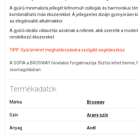
A gyűrű minimalista jellegét kifinomult csillogás és harmonikus tó
kombinálható más ékszerekkel. A jellegzetes dizájn gyönyörűen k
az elegánsabb alkalmakkor.
A gyűrű ideális választás azoknak a nőknek, akik szeretik a modern,
rendelkező ékszereket.
TIPP:
Gyűrűméret meghatározására szolgáló segédeszköz
A SOFIA a BROSWAY hivatalos forgalmazója. Biztos lehet benne, h
csomagolásban.
Termékadatok
Márka
Brosway
Szín
Arany szín
Anyag
Acél