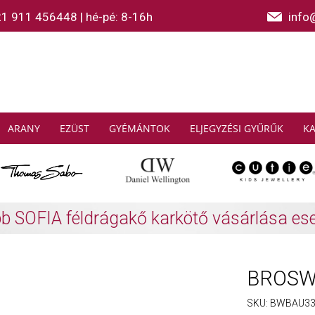
21 911 456448
|
hé-pé: 8-16h
info
ARANY
EZÜST
GYÉMÁNTOK
ELJEGYZÉSI GYŰRŰK
K
AS SABO: Gyűjtsön és spóroljon
További info
BROSWA
SKU:
BWBAU3