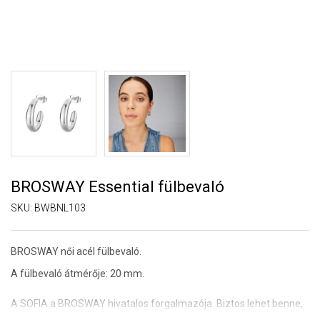
BROSWAY Essential fülbevaló
SKU:
BWBNL103
BROSWAY női acél fülbevaló.
A fülbevaló átmérője: 20 mm.
A SOFIA a BROSWAY hivatalos forgalmazója. Biztos lehet benne,
hogy eredeti ékszert vásárol, a komplett márkás csomagolásban.