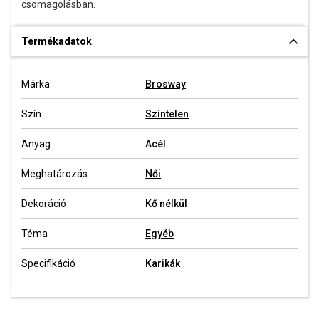
csomagolásban.
Termékadatok
Márka
Brosway
Szín
Színtelen
Anyag
Acél
Meghatározás
Női
Dekoráció
Kő nélkül
Téma
Egyéb
Specifikáció
Karikák