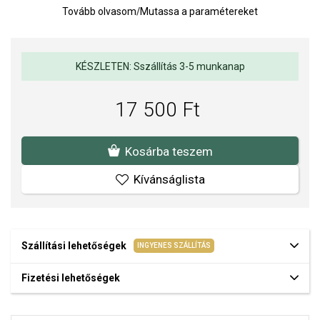
Tovább olvasom
/
Mutassa a paramétereket
A finom vonalak és a színes részletek egy kifinomult ékszert
alkotnak, amely egyszerre finom és modern megjelenésű. A
medál könnyen kombinálható más ezüst ékszerekkel, és alkalmas
mindennapi viseletre és különleges alkalmakra is.
KÉSZLETEN: Sszállítás 3-5 munkanap
Medál mérete: 16 mm.
Súly: 1 g.
17 500 Ft
A SOFIA a BROSWAY hivatalos forgalmazója. Biztos lehet benne,
hogy eredeti ékszert vásárol, a komplett márkás csomagolásban.
Kosárba teszem
Kívánságlista
Szállítási lehetőségek
INGYENES SZÁLLÍTÁS
Fizetési lehetőségek