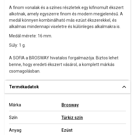
A finom vonalak és a színes részletek egy kifinomult ékszert
alkotnak, amely egyszerre finom és modern megjelenésű. A
medál könnyen kombinálható más ezüst ékszerekkel, és
alkalmas mindennapi viseletre és különleges alkalmakra is.
Medál mérete: 16 mm.
Súly: 1 g.
A SOFIA a BROSWAY hivatalos forgalmazója. Biztos lehet
benne, hogy eredeti ékszert vásárol, a komplett márkás
csomagolásban.
Termékadatok
Márka
Brosway
Szín
Türkiz szín
Anyag
Ezüst