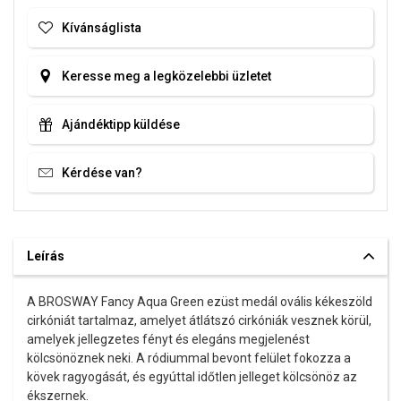
Kívánságlista
Keresse meg a legközelebbi üzletet
Ajándéktipp küldése
Kérdése van?
Leírás
A BROSWAY Fancy Aqua Green ezüst medál ovális kékeszöld
cirkóniát tartalmaz, amelyet átlátszó cirkóniák vesznek körül,
amelyek jellegzetes fényt és elegáns megjelenést
kölcsönöznek neki. A ródiummal bevont felület fokozza a
kövek ragyogását, és egyúttal időtlen jelleget kölcsönöz az
ékszernek.