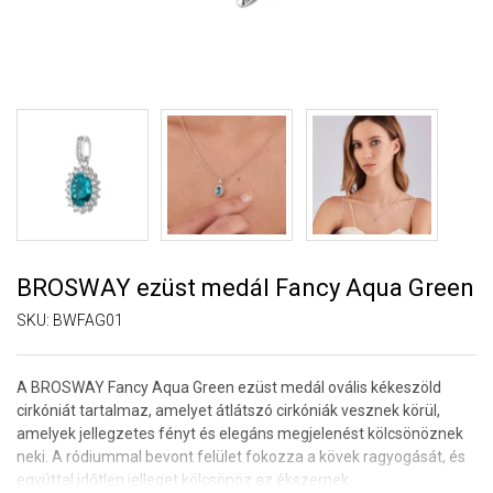
BROSWAY ezüst medál Fancy Aqua Green
SKU:
BWFAG01
A BROSWAY Fancy Aqua Green ezüst medál ovális kékeszöld
cirkóniát tartalmaz, amelyet átlátszó cirkóniák vesznek körül,
amelyek jellegzetes fényt és elegáns megjelenést kölcsönöznek
neki. A ródiummal bevont felület fokozza a kövek ragyogását, és
egyúttal időtlen jelleget kölcsönöz az ékszernek.