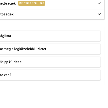
ehetőségek
INGYENES SZÁLLÍTÁS
hetőségek
áglista
e meg a legközelebbi üzletet
ktipp küldése
se van?