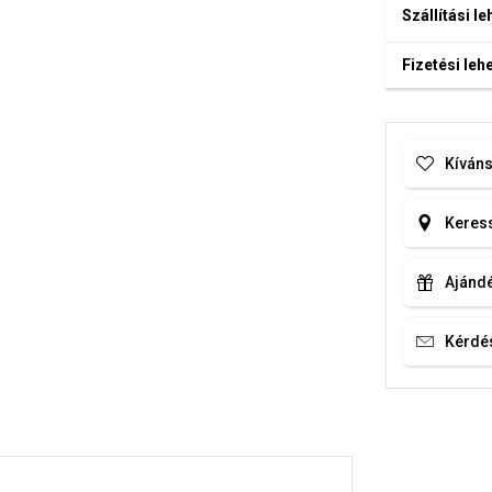
Szállítási l
Fizetési le
Kíváns
Keress
Ajándé
Kérdé