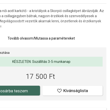
női acél karkötő - a kristályok a Skorpió csillagképet ábrázolják. Az
a csillagjegyben bátrak, nagyon érzékiek és szenvedélyesek a
egvilágosodott vezetők akarnak lenni, önzetlenek és érzékenyek
e.
ovski® Elements kristályok díszítik.
Tovább olvasom
/
Mutassa a paramétereket
a 15 + 3 cm, a medál átmérője kb. 1,7 cm.
WAY hivatalos forgalmazója. Biztos lehet benne, hogy eredeti
asztása
l, a komplett márkás csomagolásban.
KÉSZLETEN: Sszállítás 3-5 munkanap
17 500 Ft
Kívánságlista
osárba teszem