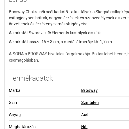
Brosway Chakra női acél karkötő - a kristályok a Skorpió csillagk
csillagjegyben bátrak, nagyon érzékiek és szenvedélyesek a szer
önzetlenek és érzékenyek mások igényeire.
A karkötőt Swarovski® Elements kristályok díszítik.
A karkötő hossza 15 + 3 cm, a medál átmérője kb. 1,7 cm.
A SOFIA a BROSWAY hivatalos forgalmazója. Biztos lehet benne, h
csomagolásban.
Termékadatok
Márka
Brosway
Szín
Színtelen
Anyag
Acél
Meghatározás
Női