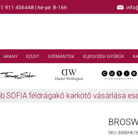
21 911 456448
|
hé-pé: 8-16h
info
ARANY
EZÜST
GYÉMÁNTOK
ELJEGYZÉSI GYŰRŰK
K
AS SABO: Gyűjtsön és spóroljon
További info
BROSWA
SKU:
BWBHK1