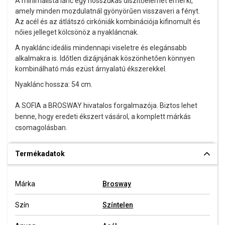
A minimalista lánc egy hosszúkás díszítőelemet emel ki,
amely minden mozdulatnál gyönyörűen visszaveri a fényt.
Az acél és az átlátszó cirkóniák kombinációja kifinomult és
nőies jelleget kölcsönöz a nyakláncnak.
A nyaklánc ideális mindennapi viseletre és elegánsabb
alkalmakra is. Időtlen dizájnjának köszönhetően könnyen
kombinálható más ezüst árnyalatú ékszerekkel.
Nyaklánc hossza: 54 cm.
A SOFIA a BROSWAY hivatalos forgalmazója. Biztos lehet
benne, hogy eredeti ékszert vásárol, a komplett márkás
csomagolásban.
Termékadatok
Márka
Brosway
Szín
Színtelen