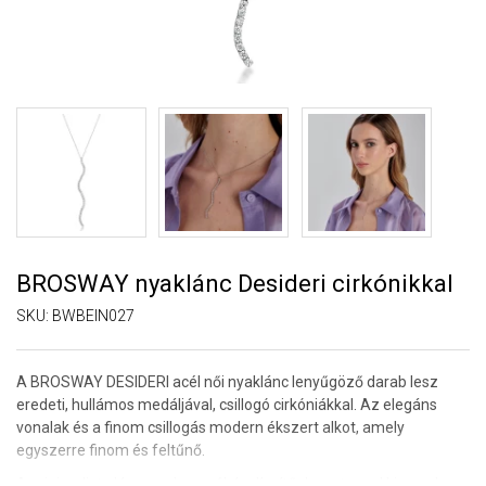
BROSWAY nyaklánc Desideri cirkónikkal
SKU:
BWBEIN027
A BROSWAY DESIDERI acél női nyaklánc lenyűgöző darab lesz
eredeti, hullámos medáljával, csillogó cirkóniákkal. Az elegáns
vonalak és a finom csillogás modern ékszert alkot, amely
egyszerre finom és feltűnő.
A minimalista lánc egy hosszúkás díszítőelemet emel ki, amely