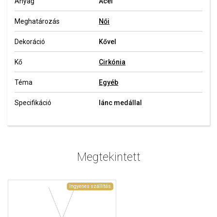
Anyag
Acél
Meghatározás
Női
Dekoráció
Kővel
Kő
Cirkónia
Téma
Egyéb
Specifikáció
lánc medállal
Megtekintett
Ingyenes szállítás