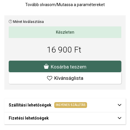
Tovább olvasom
/
Mutassa a paramétereket
minden mozdulatnál gyönyörűen visszaveri a fényt. Az acél és az
átlátszó cirkóniák kombinációja kifinomult és nőies jelleget
kölcsönöz a nyakláncnak.
Méret kiválasztása
A nyaklánc ideális mindennapi viseletre és elegánsabb alkalmakra
Készleten
is. Időtlen dizájnjának köszönhetően könnyen kombinálható más
ezüst árnyalatú ékszerekkel.
16 900 Ft
Nyaklánc hossza: 54 cm.
A SOFIA a BROSWAY hivatalos forgalmazója. Biztos lehet benne,
Kosárba teszem
hogy eredeti ékszert vásárol, a komplett márkás csomagolásban.
Kívánságlista
Szállítási lehetőségek
INGYENES SZÁLLÍTÁS
Fizetési lehetőségek