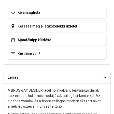
Kívánságlista
Keresse meg a legközelebbi üzletet
Ajándéktipp küldése
Kérdése van?
Leírás
A BROSWAY DESIDERI acél női nyaklánc lenyűgöző darab
lesz eredeti, hullámos medáljával, csillogó cirkóniákkal. Az
elegáns vonalak és a finom csillogás modern ékszert alkot,
amely egyszerre finom és feltűnő.