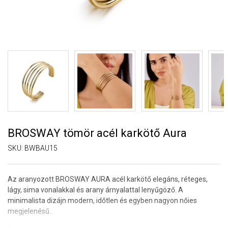
BROSWAY tömör acél karkötő Aura
SKU:
BWBAU15
Az aranyozott BROSWAY AURA acél karkötő elegáns, réteges,
lágy, sima vonalakkal és arany árnyalattal lenyűgöző. A
minimalista dizájn modern, időtlen és egyben nagyon nőies
megjelenésű.
A csat nélküli, nyitott kialakítás kényelmes viseletet biztosít, és