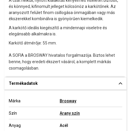
A csat nélküli, nyitott kialakítás kényelmes viseletet biztosít,
és könnyed, kifinomult jelleget kölcsönöz a karkötőnek. Az
aranyozott felület finom csillogása önmagában vagy más
ékszerekkel kombinálva is gyönyörűen kiemelkedik.
A karkötő ideális kiegészítő a mindennapi viseletre és
elegánsabb alkalmakra is.
Karkötő átmérője: 55 mm.
A SOFIA a BROSWAY hivatalos forgalmazója. Biztos lehet
benne, hogy eredeti ékszert vásárol, a komplett márkás
csomagolásban.
Termékadatok
Márka
Brosway
Szín
Arany szín
Anyag
Acél