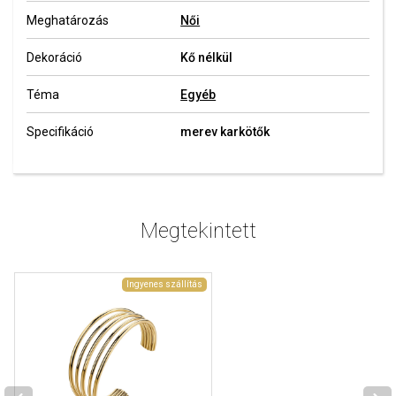
Meghatározás
Női
Dekoráció
Kő nélkül
Téma
Egyéb
Specifikáció
merev karkötők
Megtekintett
Ingyenes szállítás