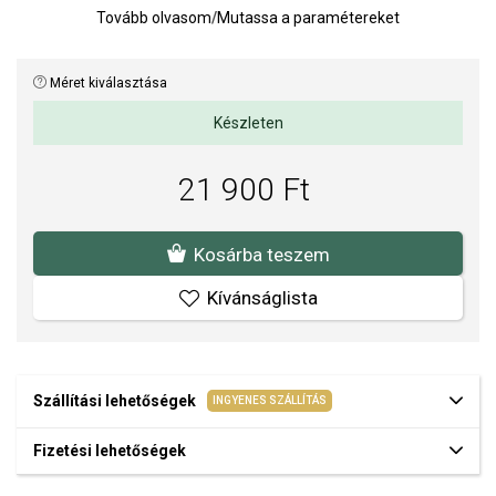
Tovább olvasom
/
Mutassa a paramétereket
könnyed, kifinomult jelleget kölcsönöz a karkötőnek. Az
aranyozott felület finom csillogása önmagában vagy más
ékszerekkel kombinálva is gyönyörűen kiemelkedik.
Méret kiválasztása
A karkötő ideális kiegészítő a mindennapi viseletre és elegánsabb
Készleten
alkalmakra is.
Karkötő átmérője: 55 mm.
21 900 Ft
A SOFIA a BROSWAY hivatalos forgalmazója. Biztos lehet benne,
hogy eredeti ékszert vásárol, a komplett márkás csomagolásban.
Kosárba teszem
Kívánságlista
Szállítási lehetőségek
INGYENES SZÁLLÍTÁS
Fizetési lehetőségek