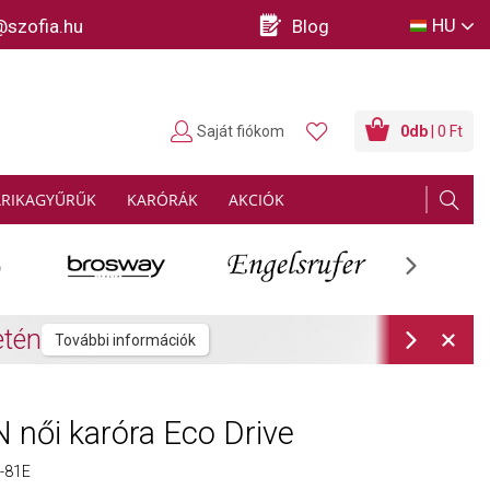
HU
@szofia.hu
Blog
Saját fiókom
0
db
| 0 Ft
ARIKAGYŰRŰK
KARÓRÁK
AKCIÓK
Next
rmációk
Next
 női karóra Eco Drive
-81E