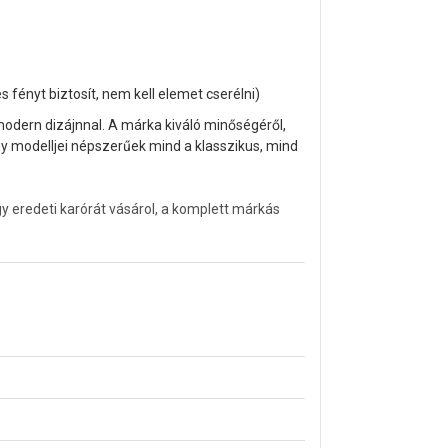
ényt biztosít, nem kell elemet cserélni)
modern dizájnnal. A márka kiváló minőségéről,
gy modelljei népszerűek mind a klasszikus, mind
y eredeti karórát vásárol, a komplett márkás