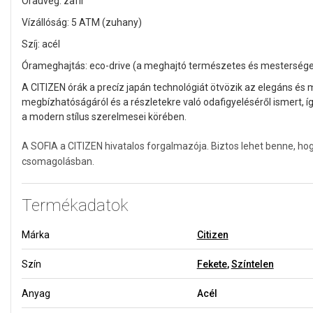
Óraüveg: zafír
Vízállóság: 5 ATM (zuhany)
Szíj: acél
Órameghajtás: eco-drive (a meghajtó természetes és mesterséges f
A CITIZEN órák a precíz japán technológiát ötvözik az elegáns és 
megbízhatóságáról és a részletekre való odafigyeléséről ismert, í
a modern stílus szerelmesei körében.
A SOFIA a CITIZEN hivatalos forgalmazója. Biztos lehet benne, hog
csomagolásban.
Termékadatok
Márka
Citizen
Szín
Fekete
,
Színtelen
Anyag
Acél