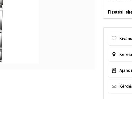
Fizetési le
Kíváns
Keress
Ajándé
Kérdé