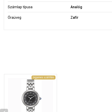
Számlap típusa
Analóg
Óraüveg
Zafír
Ingyenes szállítás