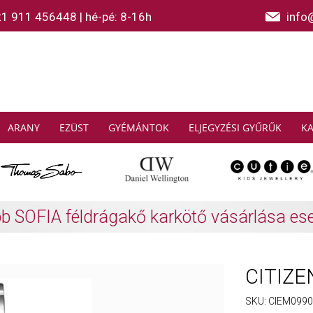
21 911 456448
|
hé-pé: 8-16h
info
ARANY
EZÜST
GYÉMÁNTOK
ELJEGYZÉSI GYŰRŰK
K
AS SABO: Gyűjtsön és spóroljon
További info
CITIZEN
SKU:
CIEM0990