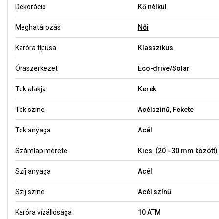
Dekoráció
Kő nélkül
Meghatározás
Női
Karóra típusa
Klasszikus
Óraszerkezet
Eco-drive/Solar
Tok alakja
Kerek
Tok színe
Acélszínű, Fekete
Tok anyaga
Acél
Számlap mérete
Kicsi (20 - 30 mm között)
Szíj anyaga
Acél
Szíj színe
Acél színű
Karóra vízállósága
10 ATM