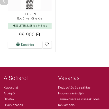
CITIZEN
Eco Drive női karóra
KÉSZLETEN: Szállítás 3–5 nap
99 900 Ft
Kosárba
A Sofiáról
Vásárlás
Kapcsolat
Kézbesítés és szállítás
A cégről
Hogyan vásároljak
Üzletek
Termékcsere és visszaküldés
Hivatkozások
Reklamáció