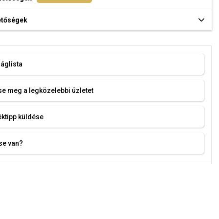
hetőségek
áglista
e meg a legközelebbi üzletet
ktipp küldése
se van?