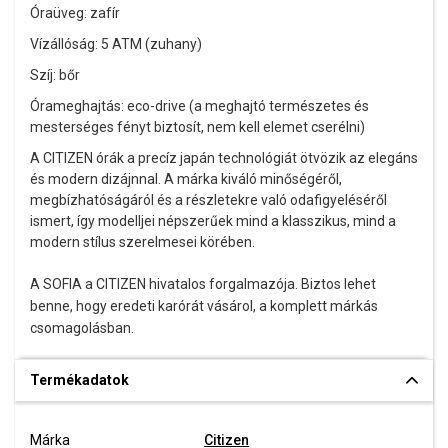
Óraüveg: zafír
Vízállóság: 5 ATM (zuhany)
Szíj: bőr
Órameghajtás: eco-drive (a meghajtó természetes és
mesterséges fényt biztosít, nem kell elemet cserélni)
A CITIZEN órák a precíz japán technológiát ötvözik az elegáns
és modern dizájnnal. A márka kiváló minőségéről,
megbízhatóságáról és a részletekre való odafigyeléséről
ismert, így modelljei népszerűek mind a klasszikus, mind a
modern stílus szerelmesei körében.
A SOFIA a CITIZEN hivatalos forgalmazója. Biztos lehet
benne, hogy eredeti karórát vásárol, a komplett márkás
csomagolásban.
Termékadatok
Márka
Citizen