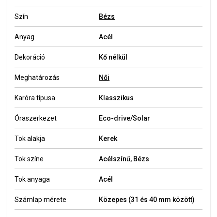
Szín
Bézs
Anyag
Acél
Dekoráció
Kő nélkül
Meghatározás
Női
Karóra típusa
Klasszikus
Óraszerkezet
Eco-drive/Solar
Tok alakja
Kerek
Tok színe
Acélszínű, Bézs
Tok anyaga
Acél
Számlap mérete
Közepes (31 és 40 mm között)