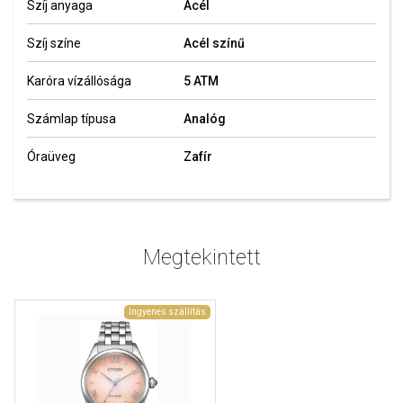
Szíj anyaga
Acél
Szíj színe
Acél színű
Karóra vízállósága
5 ATM
Számlap típusa
Analóg
Óraüveg
Zafír
Megtekintett
Ingyenes szállítás