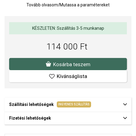
Tovább olvasom
/
Mutassa a paramétereket
Óraüveg: zafír
Vízállóság: 5 ATM (zuhany)
Szíj: bőr
KÉSZLETEN: Sszállítás 3-5 munkanap
Órameghajtás: eco-drive (a meghajtó természetes és
mesterséges fényt biztosít, nem kell elemet cserélni)
114 000 Ft
A CITIZEN órák a precíz japán technológiát ötvözik az elegáns és
modern dizájnnal. A márka kiváló minőségéről,
Kosárba teszem
megbízhatóságáról és a részletekre való odafigyeléséről ismert,
így modelljei népszerűek mind a klasszikus, mind a modern stílus
Kívánságlista
szerelmesei körében.
A SOFIA a CITIZEN hivatalos forgalmazója. Biztos lehet benne,
hogy eredeti karórát vásárol, a komplett márkás csomagolásban.
Szállítási lehetőségek
INGYENES SZÁLLÍTÁS
Fizetési lehetőségek