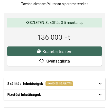
Tovább olvasom
/
Mutassa a paramétereket
Óraüveg: zafír
Vízállóság: 5 ATM (zuhany)
Szíj: bőr
KÉSZLETEN: Sszállítás 3-5 munkanap
Órameghajtás: eco-drive (a meghajtó természetes és
mesterséges fényt biztosít, nem kell elemet cserélni)
136 000 Ft
A CITIZEN órák a precíz japán technológiát ötvözik az elegáns és
modern dizájnnal. A márka kiváló minőségéről,
Kosárba teszem
megbízhatóságáról és a részletekre való odafigyeléséről ismert,
így modelljei népszerűek mind a klasszikus, mind a modern stílus
Kívánságlista
szerelmesei körében.
A SOFIA a CITIZEN hivatalos forgalmazója. Biztos lehet benne,
hogy eredeti karórát vásárol, a komplett márkás csomagolásban.
Szállítási lehetőségek
INGYENES SZÁLLÍTÁS
Fizetési lehetőségek