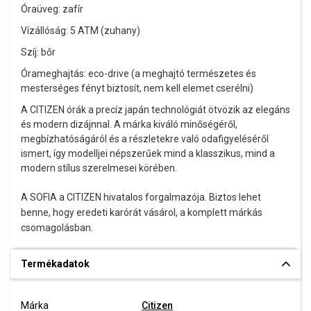
Óraüveg: zafír
Vízállóság: 5 ATM (zuhany)
Szíj: bőr
Órameghajtás: eco-drive (a meghajtó természetes és
mesterséges fényt biztosít, nem kell elemet cserélni)
A CITIZEN órák a precíz japán technológiát ötvözik az elegáns
és modern dizájnnal. A márka kiváló minőségéről,
megbízhatóságáról és a részletekre való odafigyeléséről
ismert, így modelljei népszerűek mind a klasszikus, mind a
modern stílus szerelmesei körében.
A SOFIA a CITIZEN hivatalos forgalmazója. Biztos lehet
benne, hogy eredeti karórát vásárol, a komplett márkás
csomagolásban.
Termékadatok
Márka
Citizen