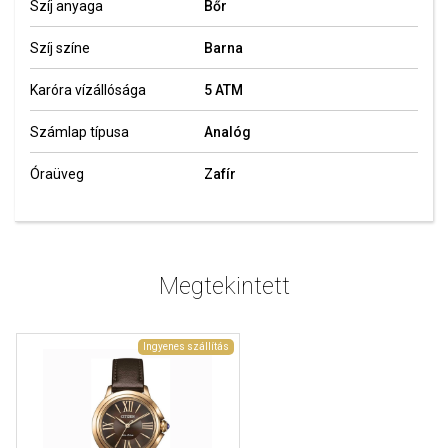
Szíj anyaga
Bőr
Szíj színe
Barna
Karóra vízállósága
5 ATM
Számlap típusa
Analóg
Óraüveg
Zafír
Megtekintett
Ingyenes szállítás