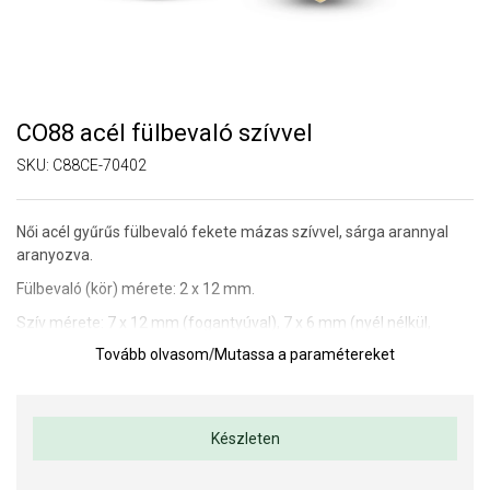
CO88 acél fülbevaló szívvel
SKU:
C88CE-70402
Női acél gyűrűs fülbevaló fekete mázas szívvel, sárga arannyal
aranyozva.
Fülbevaló (kör) mérete: 2 x 12 mm.
Szív mérete: 7 x 12 mm (fogantyúval), 7 x 6 mm (nyél nélkül,
maga a szív).
Tovább olvasom
/
Mutassa a paramétereket
Készleten