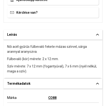
Kérdése van?
Leírás
Női acél gyűrűs fülbevaló fekete mázas szívvel, sárga
arannyal aranyozva.
Fülbevaló (kör) mérete: 2 x 12 mm.
Szív mérete: 7 x 12 mm (fogantyúval), 7 x 6 mm (nyél nélkül,
maga a szív).
Termékadatok
Márka
CO88