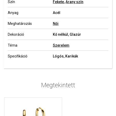
Szín
Fekete
,
Arany szín
Anyag
Acél
Meghatározás
Női
Dekoráció
Kő nélkül, Glazúr
Téma
Szerelem
Specifikáció
Lógós, Karikák
Megtekintett