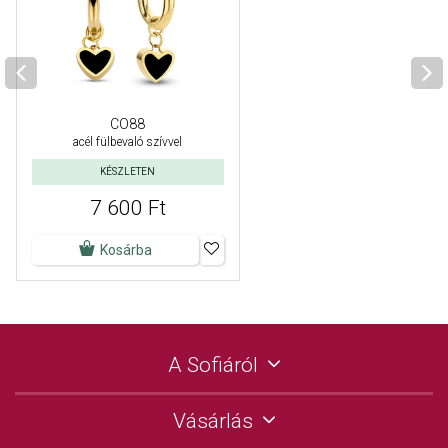
CO88
acél fülbevaló szívvel
KÉSZLETEN
7 600 Ft
Kosárba
A Sofiáról
Vásárlás